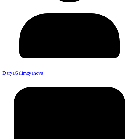
DaryaGalimzyanova