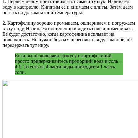
1. Первым делом приготовим этот самый тузлук. Наливаем
воду в кастрюлю. Кипятим ее и снимаем с плиты. Затем даем
остыть ей до комнатной температуры.
2. Картофелину хорошо промываем, ошпариваем и погружаем
в эту воду. Начинаем постепенно вводить соль и помешивать.
Ее будет достаточно, когда картофелина всплывет на
поверхность. Не нужно бояться пересолить воду. Главное, не
передержать тут икру.
Если вы не доверяете фокусу с картофелиной,
просто придерживайтесь пропорций вода и соль –
4:1. То есть на 4 части воды приходится 1 часть
соли.