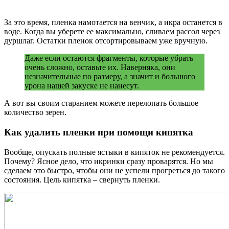
За это время, пленка намотается на венчик, а икра останется в
воде. Когда вы уберете ее максимально, сливаем рассол через
дуршлаг. Остатки пленок отсортировываем уже вручную.
Даже если остаются фрагменты, которые убрать
очень сложно, оставьте их. Наверняка, они
незначительные по размеру, а значит и большого
урона нашей закуске не нанесут.
А вот вы своим старанием можете перелопать большое
количество зерен.
Как удалить пленки при помощи кипятка
Вообще, опускать полные ястыки в кипяток не рекомендуется.
Почему? Ясное дело, что икринки сразу проварятся. Но мы
сделаем это быстро, чтобы они не успели прогреться до такого
состояния. Цель кипятка – свернуть пленки.