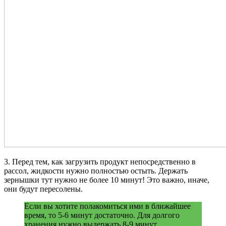
3. Перед тем, как загрузить продукт непосредственно в
рассол, жидкости нужно полностью остыть. Держать
зернышки тут нужно не более 10 минут! Это важно, иначе,
они будут пересолены.
Если вы хотите полакомиться ими в ближайшее
время, то 5-6 минут достаточно. Для долгого
хранения нужно выдержать 8-9 минут.