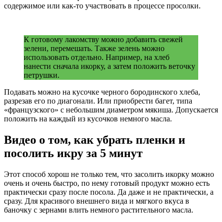
содержимое или как-то участвовать в процессе просолки.
К готовому лакомству можно добавить свежей
зелени, перемешать. Также зелень можно
использовать отдельно. Например, на хлеб
нанести сначала икорку, а затем положить веточку
петрушки.
Подавать можно на кусочке черного бородинского хлеба,
разрезав его по диагонали. Или приобрести багет, типа
«французского» с небольшим диаметром мякиша. Допускается
положить на каждый из кусочков немного масла.
Видео о том, как убрать пленки и
посолить икру за 5 минут
Этот способ хорош не только тем, что засолить икорку можно
очень и очень быстро, по нему готовый продукт можно есть
практически сразу после посола. Да даже и не практически, а
сразу. Для красивого внешнего вида и мягкого вкуса в
баночку с зернами влить немного растительного масла.