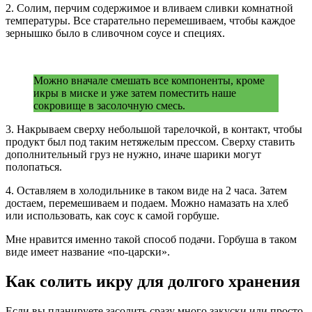
2. Солим, перчим содержимое и вливаем сливки комнатной
температуры. Все старательно перемешиваем, чтобы каждое
зернышко было в сливочном соусе и специях.
Можно вначале смешать все компоненты, кроме
икры в миске и уже затем поместить наше
сокровище в засолочную смесь.
3. Накрываем сверху небольшой тарелочкой, в контакт, чтобы
продукт был под таким нетяжелым прессом. Сверху ставить
дополнительный груз не нужно, иначе шарики могут
полопаться.
4. Оставляем в холодильнике в таком виде на 2 часа. Затем
достаем, перемешиваем и подаем. Можно намазать на хлеб
или использовать, как соус к самой горбуше.
Мне нравится именно такой способ подачи. Горбуша в таком
виде имеет название «по-царски».
Как солить икру для долгого хранения
Если вы планируете засолить сразу много закуски или просто