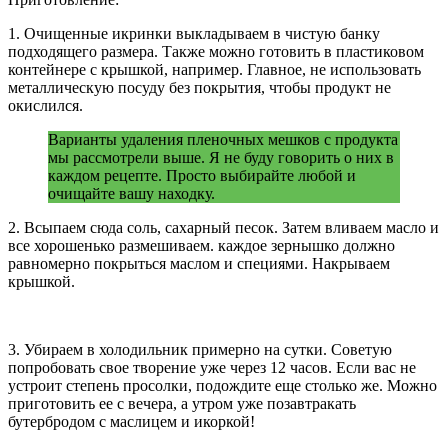
1. Очищенные икринки выкладываем в чистую банку
подходящего размера. Также можно готовить в пластиковом
контейнере с крышкой, например. Главное, не использовать
металлическую посуду без покрытия, чтобы продукт не
окислился.
Варианты удаления пленочных мешков с продукта
мы рассмотрели выше. Я не буду говорить о них в
каждом рецепте. Просто выбирайте любой и
очищайте вашу находку.
2. Всыпаем сюда соль, сахарный песок. Затем вливаем масло и
все хорошенько размешиваем. каждое зернышко должно
равномерно покрыться маслом и специями. Накрываем
крышкой.
3. Убираем в холодильник примерно на сутки. Советую
попробовать свое творение уже через 12 часов. Если вас не
устроит степень просолки, подождите еще столько же. Можно
приготовить ее с вечера, а утром уже позавтракать
бутербродом с маслицем и икоркой!