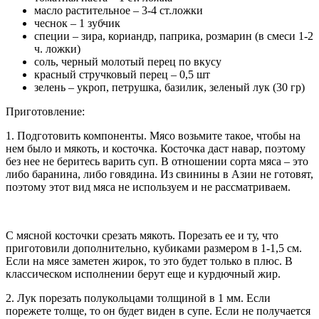
масло растительное – 3-4 ст.ложки
чеснок – 1 зубчик
специи – зира, кориандр, паприка, розмарин (в смеси 1-2
ч. ложки)
соль, черный молотый перец по вкусу
красный стручковый перец – 0,5 шт
зелень – укроп, петрушка, базилик, зеленый лук (30 гр)
Приготовление:
1. Подготовить компоненты. Мясо возьмите такое, чтобы на
нем было и мякоть, и косточка. Косточка даст навар, поэтому
без нее не беритесь варить суп. В отношении сорта мяса – это
либо баранина, либо говядина. Из свинины в Азии не готовят,
поэтому этот вид мяса не используем и не рассматриваем.
С мясной косточки срезать мякоть. Порезать ее и ту, что
приготовили дополнительно, кубиками размером в 1-1,5 см.
Если на мясе заметен жирок, то это будет только в плюс. В
классическом исполнении берут еще и курдючный жир.
2. Лук порезать полукольцами толщиной в 1 мм. Если
порежете толще, то он будет виден в супе. Если не получается