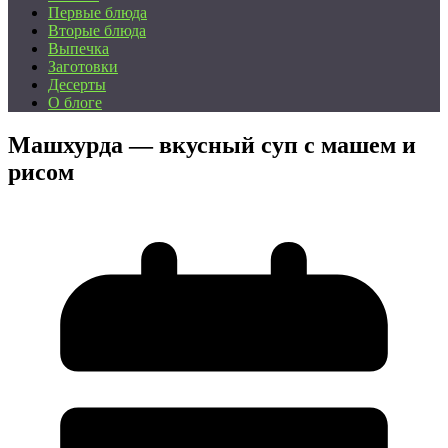
Первые блюда
Вторые блюда
Выпечка
Заготовки
Десерты
О блоге
Машхурда — вкусный суп с машем и
рисом