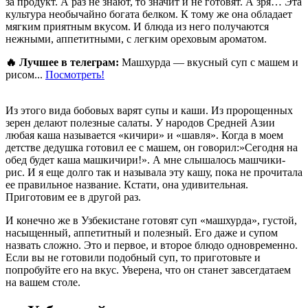
за продукт. А раз не знают, то значит и не готовят. А зря… Эта
культура необычайно богата белком. К тому же она обладает
мягким приятным вкусом. И блюда из него получаются
нежными, аппетитными, с легким ореховым ароматом.
🔥 Лучшее в телеграм:
Машхурда — вкусный суп с машем и
рисом...
Посмотреть!
Из этого вида бобовых варят супы и каши. Из пророщенных
зерен делают полезные салаты. У народов Средней Азии
любая каша называется «кичири» и «шавля». Когда в моем
детстве дедушка готовил ее с машем, он говорил:»Сегодня на
обед будет каша машкичири!». А мне слышалось машчики-
рис. И я еще долго так и называла эту кашу, пока не прочитала
ее правильное название. Кстати, она удивительная.
Приготовим ее в другой раз.
И конечно же в Узбекистане готовят суп «машхурда», густой,
насыщенный, аппетитный и полезный. Его даже и супом
назвать сложно. Это и первое, и второе блюдо одновременно.
Если вы не готовили подобный суп, то приготовьте и
попробуйте его на вкус. Уверена, что он станет завсегдатаем
на вашем столе.