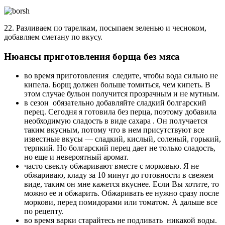
22. Разливаем по тарелкам, посыпаем зеленью и чесноком,
добавляем сметану по вкусу.
Нюансы приготовления борща без мяса
во время приготовления следите, чтобы вода сильно не
кипела. Борщ должен больше томиться, чем кипеть. В
этом случае бульон получится прозрачным и не мутным.
в сезон обязательно добавляйте сладкий болгарский
перец. Сегодня я готовила без перца, поэтому добавила
необходимую сладость в виде сахара . Он получается
таким вкусным, потому что в нем присутствуют все
известные вкусы — сладкий, кислый, соленый, горький,
терпкий. Но болгарский перец дает не только сладость,
но еще и невероятный аромат.
часто свеклу обжаривают вместе с морковью. Я не
обжариваю, кладу за 10 минут до готовности в свежем
виде, таким он мне кажется вкуснее. Если Вы хотите, то
можно ее и обжарить. Обжаривать ее нужно сразу после
моркови, перед помидорами или томатом. А дальше все
по рецепту.
во время варки старайтесь не подливать никакой воды.