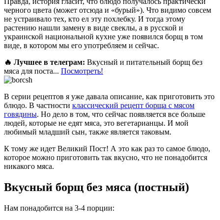
Правда, история гласит, что блюдо получалось практически
черного цвета (может отсюда и «бурый»). Что видимо совсем
не устраивало тех, кто ел эту похлебку. И тогда этому
растению нашли замену в виде свеклы, а в русской и
украинской национальной кухне уже появился борщ в том
виде, в котором мы его употребляем и сейчас.
🔥 Лучшее в телеграм:
Вкусный и питательный борщ без
мяса для поста...
Посмотреть!
В серии рецептов я уже давала описание, как приготовить это
блюдо. В частности
классический рецепт борща с мясом
говядины
. Но дело в том, что сейчас появляется все больше
людей, которые не едят мяса, это вегетарианцы. И мой
любимый младший сын, также является таковым.
К тому же идет Великий Пост! А это как раз то самое блюдо,
которое можно приготовить так вкусно, что не понадобится
никакого мяса.
Вкусный борщ без мяса (постный)
Нам понадобится на 3-4 порции: