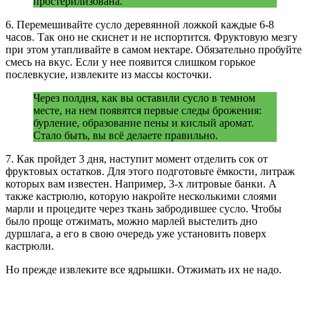
простерилизована.
6. Перемешивайте сусло деревянной ложкой каждые 6-8
часов. Так оно не скиснет и не испортится. Фруктовую мезгу
при этом утапливайте в самом нектаре. Обязательно пробуйте
смесь на вкус. Если у нее появится слишком горькое
послевкусие, извлеките из массы косточки.
Через полдня, как вы оставили сусло в темном
месте, на нем появятся первые следы брожения:
бурление, образование пены и кислый аромат.
Стало быть, вы всё делаете правильно.
7. Как пройдет 3 дня, наступит момент отделить сок от
фруктовых остатков. Для этого подготовьте ёмкости, литраж
которых вам известен. Например, 3-х литровые банки. А
также кастрюлю, которую накройте несколькими слоями
марли и процедите через ткань забродившее сусло. Чтобы
было проще отжимать, можно марлей выстелить дно
дуршлага, а его в свою очередь уже установить поверх
кастрюли.
Но прежде извлеките все ядрышки. Отжимать их не надо.