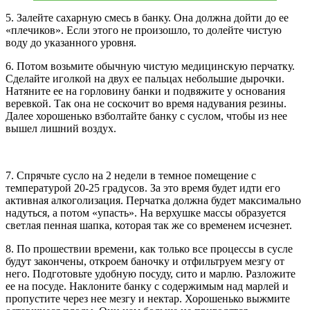
5. Залейте сахарную смесь в банку. Она должна дойти до ее
«плечиков». Если этого не произошло, то долейте чистую
воду до указанного уровня.
6. Потом возьмите обычную чистую медицинскую перчатку.
Сделайте иголкой на двух ее пальцах небольшие дырочки.
Натяните ее на горловину банки и подвяжите у основания
веревкой. Так она не соскочит во время надувания резины.
Далее хорошенько взболтайте банку с суслом, чтобы из нее
вышел лишний воздух.
7. Спрячьте сусло на 2 недели в темное помещение с
температурой 20-25 градусов. За это время будет идти его
активная алкоголизация. Перчатка должна будет максимально
надуться, а потом «упасть». На верхушке массы образуется
светлая пенная шапка, которая так же со временем исчезнет.
8. По прошествии времени, как только все процессы в сусле
будут закончены, откроем баночку и отфильтруем мезгу от
него. Подготовьте удобную посуду, сито и марлю. Разложите
ее на посуде. Наклоните банку с содержимым над марлей и
пропустите через нее мезгу и нектар. Хорошенько выжмите