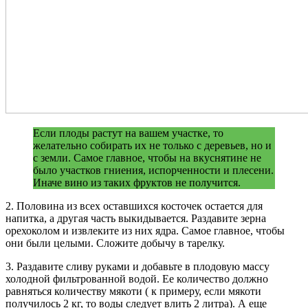
Если плоды растут на вашем участке, то
желательно собирать их не только с деревьев, но и
с земли. Самое главное, чтобы на вкуснятине не
было участков гниения, испорченности и плесени.
Иначе вино из таких фруктов не получится.
2. Половина из всех оставшихся косточек остается для
напитка, а другая часть выкидывается. Раздавите зерна
орехоколом и извлеките из них ядра. Самое главное, чтобы
они были целыми. Сложите добычу в тарелку.
3. Раздавите сливу руками и добавьте в плодовую массу
холодной фильтрованной водой. Ее количество должно
равняться количеству мякоти ( к примеру, если мякоти
получилось 2 кг, то воды следует влить 2 литра). А еще