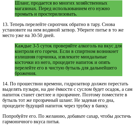
Шланг, продается во многих хозяйственных
магазинах. Перед использованием его нужно
промыть и простерилизовать.
13. Теперь перелейте сиропчик обратно в тару. Снова
установите на нем водяной затвор. Уберите питье в то же
место уже на 30-50 дней.
Каждые 3-5 суток проверяйте алкоголь на вкус для
контроля его горечи. Если в спиртном возникнет
излишняя горчинка, извлеките миндальные
косточки из него, процедите напиток и опять
перелейте его в чистую бутыль для дальнейшего
брожения.
14. По прошествии времени, гидрозатвор должен перестать
выделять пузыри, на дне ёмкости с суслом будет осадок, а сам
напиток станет светлее и прозрачнее. Поэтому поместите в
бутыль тот же прозрачный шланг. Не задевая его дна,
процедите будущий напиток через трубку в банку.
Попробуйте его. По желанию, добавьте сахар, чтобы достичь
гармоничного вкуса питья.