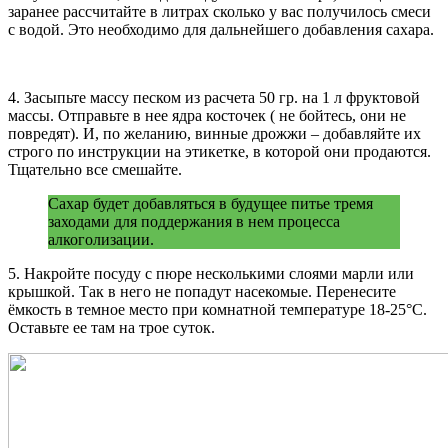
заранее рассчитайте в литрах сколько у вас получилось смеси
с водой. Это необходимо для дальнейшего добавления сахара.
4. Засыпьте массу песком из расчета 50 гр. на 1 л фруктовой
массы. Отправьте в нее ядра косточек ( не бойтесь, они не
повредят). И, по желанию, винные дрожжи – добавляйте их
строго по инструкции на этикетке, в которой они продаются.
Тщательно все смешайте.
Сахар будет добавляться в будущее питье тремя
заходами для поддержания в нем процесса
алкоголизации.
5. Накройте посуду с пюре несколькими слоями марли или
крышкой. Так в него не попадут насекомые. Перенесите
ёмкость в темное место при комнатной температуре 18-25°C.
Оставьте ее там на трое суток.