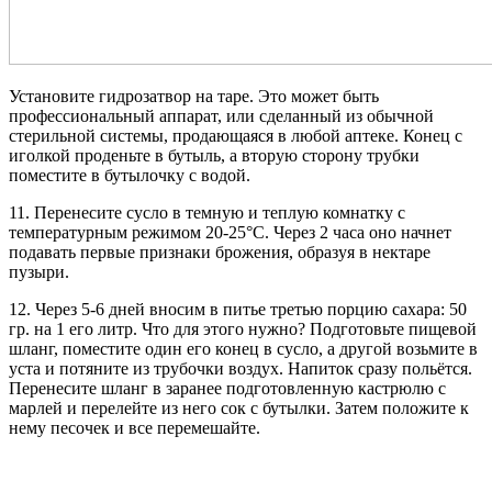
Установите гидрозатвор на таре. Это может быть
профессиональный аппарат, или сделанный из обычной
стерильной системы, продающаяся в любой аптеке. Конец с
иголкой проденьте в бутыль, а вторую сторону трубки
поместите в бутылочку с водой.
11. Перенесите сусло в темную и теплую комнатку с
температурным режимом 20-25°C. Через 2 часа оно начнет
подавать первые признаки брожения, образуя в нектаре
пузыри.
12. Через 5-6 дней вносим в питье третью порцию сахара: 50
гр. на 1 его литр. Что для этого нужно? Подготовьте пищевой
шланг, поместите один его конец в сусло, а другой возьмите в
уста и потяните из трубочки воздух. Напиток сразу польётся.
Перенесите шланг в заранее подготовленную кастрюлю с
марлей и перелейте из него сок с бутылки. Затем положите к
нему песочек и все перемешайте.