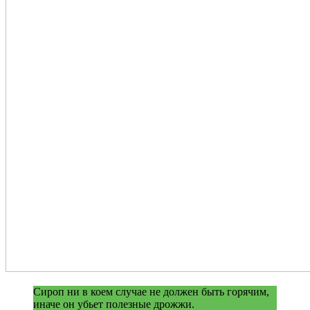
Сироп ни в коем случае не должен быть горячим,
иначе он убьет полезные дрожжи.