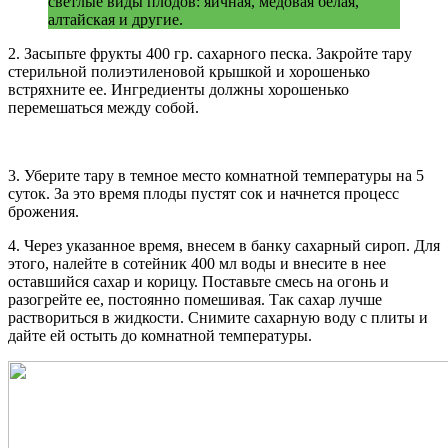
светлые виды плодов: яичная, медовая белая,
алтайская и другие.
2. Засыпьте фрукты 400 гр. сахарного песка. Закройте тару
стерильной полиэтиленовой крышкой и хорошенько
встряхните ее. Ингредиенты должны хорошенько
перемешаться между собой.
3. Уберите тару в темное место комнатной температуры на 5
суток. За это время плоды пустят сок и начнется процесс
брожения.
4. Через указанное время, внесем в банку сахарный сироп. Для
этого, налейте в сотейник 400 мл воды и внесите в нее
оставшийся сахар и корицу. Поставьте смесь на огонь и
разогрейте ее, постоянно помешивая. Так сахар лучше
раствориться в жидкости. Снимите сахарную воду с плиты и
дайте ей остыть до комнатной температуры.