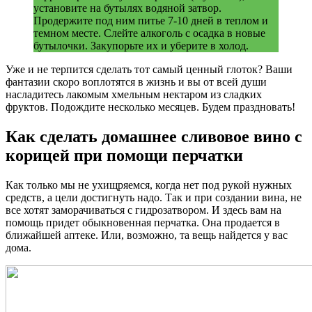
установите на бутылях водяной затвор.
Продержите под ним питье 7-10 дней в теплом и
темном месте. Слейте алкоголь с осадка в новые
бутылочки. Закупорьте их и уберите в холод.
Уже и не терпится сделать тот самый ценный глоток? Ваши
фантазии скоро воплотятся в жизнь и вы от всей души
насладитесь лакомым хмельным нектаром из сладких
фруктов. Подождите несколько месяцев. Будем праздновать!
Как сделать домашнее сливовое вино с
корицей при помощи перчатки
Как только мы не ухищряемся, когда нет под рукой нужных
средств, а цели достигнуть надо. Так и при создании вина, не
все хотят заморачиваться с гидрозатвором. И здесь вам на
помощь придет обыкновенная перчатка. Она продается в
ближайшей аптеке. Или, возможно, та вещь найдется у вас
дома.