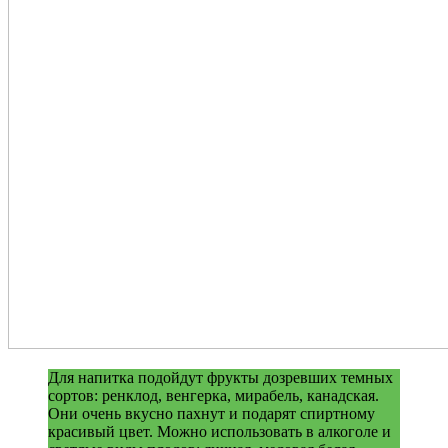
Для напитка подойдут фрукты дозревших темных
сортов: ренклод, венгерка, мирабель, канадская.
Они очень вкусно пахнут и подарят спиртному
красивый цвет. Можно использовать в алкоголе и