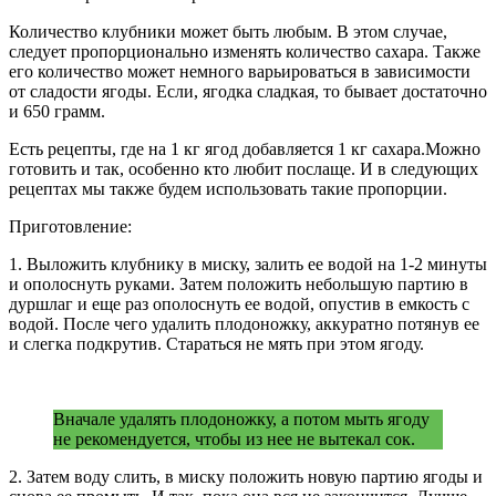
Количество клубники может быть любым. В этом случае,
следует пропорционально изменять количество сахара. Также
его количество может немного варьироваться в зависимости
от сладости ягоды. Если, ягодка сладкая, то бывает достаточно
и 650 грамм.
Есть рецепты, где на 1 кг ягод добавляется 1 кг сахара.Можно
готовить и так, особенно кто любит послаще. И в следующих
рецептах мы также будем использовать такие пропорции.
Приготовление:
1. Выложить клубнику в миску, залить ее водой на 1-2 минуты
и ополоснуть руками. Затем положить небольшую партию в
дуршлаг и еще раз ополоснуть ее водой, опустив в емкость с
водой. После чего удалить плодоножку, аккуратно потянув ее
и слегка подкрутив. Стараться не мять при этом ягоду.
Вначале удалять плодоножку, а потом мыть ягоду
не рекомендуется, чтобы из нее не вытекал сок.
2. Затем воду слить, в миску положить новую партию ягоды и