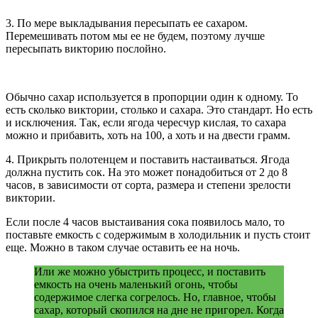
3. По мере выкладывания пересыпать ее сахаром.
Перемешивать потом мы ее не будем, поэтому лучше
пересыпать викторию послойно.
Обычно сахар используется в пропорции один к одному. То
есть сколько виктории, столько и сахара. Это стандарт. Но есть
и исключения. Так, если ягода чересчур кислая, то сахара
можно и прибавить, хоть на 100, а хоть и на двести грамм.
4. Прикрыть полотенцем и поставить настаиваться. Ягода
должна пустить сок. На это может понадобиться от 2 до 8
часов, в зависимости от сорта, размера и степени зрелости
виктории.
Если после 4 часов выстаивания сока появилось мало, то
поставьте емкость с содержимым в холодильник и пусть стоит
еще. Можно в таком случае оставить ее на ночь.
Или же можно убыстрить процесс, и поставить
емкость на очень маленький огонь, чтобы
содержимое слегка согрелось. Но, главное, чтобы
сахар, который скопился на дне не пригорел. Когда