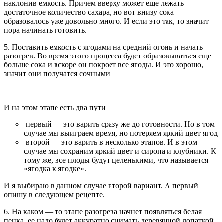
наклонив емкость. Причем вверху может еще лежать
достаточное количество сахара, но вот внизу сока
образовалось уже довольно много. И если это так, то значит
пора начинать готовить.
5. Поставить емкость с ягодами на средний огонь и начать
разогрев. Во время этого процесса будет образовываться еще
больше сока и вскоре он покроет все ягоды. И это хорошо,
значит они получатся сочными.
И на этом этапе есть два пути
первый — это варить сразу же до готовности. Но в том
случае мы выиграем время, но потеряем яркий цвет ягод
второй — это варить в несколько этапов. И в этом
случае мы сохраним яркий цвет и сиропа и клубники. К
тому же, все плоды будут целенькими, что называется
«ягодка к ягодке».
И я выбираю в данном случае второй вариант. А первый
опишу в следующем рецепте.
6. На каком — то этапе разогрева начнет появляться белая
пенка, ее надо будет аккуратно снимать деревянной лопаткой.