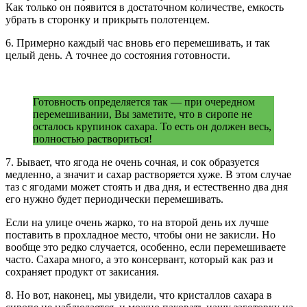
Как только он появится в достаточном количестве, емкость
убрать в сторонку и прикрыть полотенцем.
6. Примерно каждый час вновь его перемешивать, и так
целый день. А точнее до состояния готовности.
Готовность определяется так — при очередном
перемешивании, Вы заметите, что в сиропе не
осталось крупинок сахара. То есть он должен весь,
полностью раствориться!
7. Бывает, что ягода не очень сочная, и сок образуется
медленно, а значит и сахар растворяется хуже. В этом случае
таз с ягодами может стоять и два дня, и естественно два дня
его нужно будет периодически перемешивать.
Если на улице очень жарко, то на второй день их лучше
поставить в прохладное место, чтобы они не закисли. Но
вообще это редко случается, особенно, если перемешиваете
часто. Сахара много, а это консервант, который как раз и
сохраняет продукт от закисания.
8. Но вот, наконец, мы увидели, что кристаллов сахара в