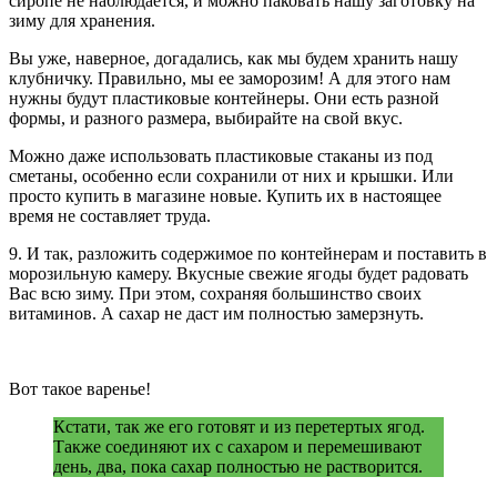
сиропе не наблюдается, и можно паковать нашу заготовку на
зиму для хранения.
Вы уже, наверное, догадались, как мы будем хранить нашу
клубничку. Правильно, мы ее заморозим! А для этого нам
нужны будут пластиковые контейнеры. Они есть разной
формы, и разного размера, выбирайте на свой вкус.
Можно даже использовать пластиковые стаканы из под
сметаны, особенно если сохранили от них и крышки. Или
просто купить в магазине новые. Купить их в настоящее
время не составляет труда.
9. И так, разложить содержимое по контейнерам и поставить в
морозильную камеру. Вкусные свежие ягоды будет радовать
Вас всю зиму. При этом, сохраняя большинство своих
витаминов. А сахар не даст им полностью замерзнуть.
Вот такое варенье!
Кстати, так же его готовят и из перетертых ягод.
Также соединяют их с сахаром и перемешивают
день, два, пока сахар полностью не растворится.