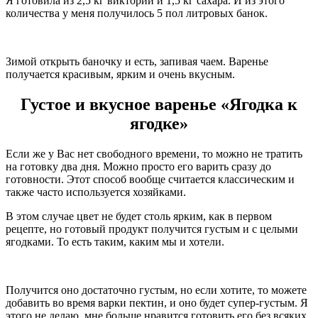
Я готовила из 2,5 кг виктории и 1,5 кг сахара. И из этого
количества у меня получилось 5 пол литровых банок.
Зимой открыть баночку и есть, запивая чаем. Варенье
получается красивым, ярким и очень вкусным.
Густое и вкусное варенье «Ягодка к
ягодке»
Если же у Вас нет свободного времени, то можно не тратить
на готовку два дня. Можно просто его варить сразу до
готовности. Этот способ вообще считается классическим и
также часто используется хозяйками.
В этом случае цвет не будет столь ярким, как в первом
рецепте, но готовый продукт получится густым и с целыми
ягодками. То есть таким, каким мы и хотели.
Получится оно достаточно густым, но если хотите, то можете
добавить во время варки пектин, и оно будет супер-густым. Я
этого не делаю, мне больше нравится готовить его без всяких