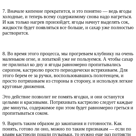
7. Вначале кипение прекратится, и это понятно — ведь ягоды
холодные, и теперь всему содержимому снова надо нагреться.
И как только нагрев произойдет, ягоды начнут выделять сок,
жидкости будет появляться все больше, и сахар уже полностью
растворится.
8. Во время этого процесса, мы прогреваем клубнику на очень
маленьком огне, и лопаткой уже не пользуемся. А чтобы сахар
не прилипал ко дну и ягоды равномерно пропитывались
сиропом, кастрюлю просто периодически встряхиваем. Для
этого берем ее за ручки, воспользовавшись полотенцем, и
просто потряхиваем из стороны в сторону, и используя легкие
круговые движения.
Это действие позволит не помять ягодки, и они останутся
целыми и красивыми. Потряхивать кастрюлю следует каждые
две минуты, содержимое при этом будет равномерно греться и
пропитываться соком.
9. Варить таким образом до закипания и готовности. Как
понять, готово ли оно, можно по таким признакам — если по
краям кастрюли пошли пузырьки, то нужно еще раз потрясти