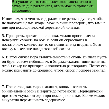
Вы увидите, что сока выделилось достаточно и
сахар на дне растопился, огонь можно прибавить
до среднего.
И помним, что мешать содержимое не рекомендуется, чтобы
не поломать целые ягоды. Можно лишь проверять, что там на
дне при помощи плоской деревянной лопатки.
5. Проверить, достаточно ли сока, можно просто слегка
повернуть емкость на бок. И если он образовался в
достаточном количестве, то он появится над ягодами. Хотя
вверху может еще находится слой сахара.
6. В этом случае пора ставить емкость на огонь. Вначале пусть
он будет совсем небольшим, я бы даже сказала, минимальным,
чтобы сахар не пригорел и полностью растворился. Потом его
можно прибавить до среднего, чтобы сироп поскорее закипел.
7. После того, как сироп закипит, вновь выставить
минимальный огонь и варить до готовности. Периодически
при этом «купая» ягодки при помощи лопатки. Ею же можно
аккуратно перемешивать содержимое.