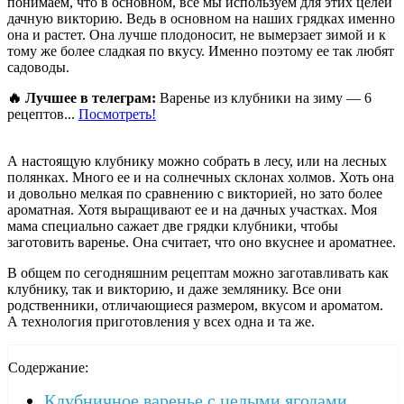
понимаем, что в основном, все мы используем для этих целей
дачную викторию. Ведь в основном на наших грядках именно
она и растет. Она лучше плодоносит, не вымерзает зимой и к
тому же более сладкая по вкусу. Именно поэтому ее так любят
садоводы.
🔥 Лучшее в телеграм:
Варенье из клубники на зиму — 6
рецептов...
Посмотреть!
А настоящую клубнику можно собрать в лесу, или на лесных
полянках. Много ее и на солнечных склонах холмов. Хоть она
и довольно мелкая по сравнению с викторией, но зато более
ароматная. Хотя выращивают ее и на дачных участках. Моя
мама специально сажает две грядки клубники, чтобы
заготовить варенье. Она считает, что оно вкуснее и ароматнее.
В общем по сегодняшним рецептам можно заготавливать как
клубнику, так и викторию, и даже землянику. Все они
родственники, отличающиеся размером, вкусом и ароматом.
А технология приготовления у всех одна и та же.
Содержание:
Клубничное варенье с целыми ягодами