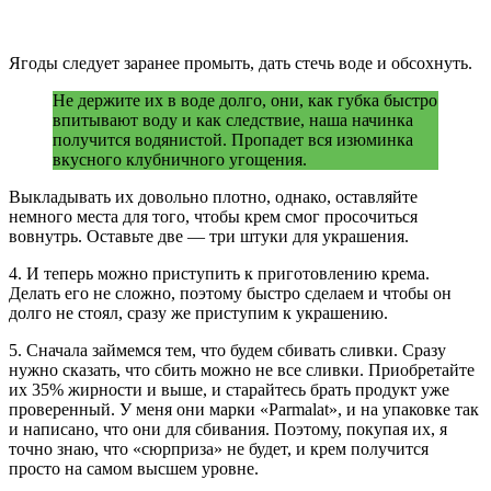
Ягоды следует заранее промыть, дать стечь воде и обсохнуть.
Не держите их в воде долго, они, как губка быстро
впитывают воду и как следствие, наша начинка
получится водянистой. Пропадет вся изюминка
вкусного клубничного угощения.
Выкладывать их довольно плотно, однако, оставляйте
немного места для того, чтобы крем смог просочиться
вовнутрь. Оставьте две — три штуки для украшения.
4. И теперь можно приступить к приготовлению крема.
Делать его не сложно, поэтому быстро сделаем и чтобы он
долго не стоял, сразу же приступим к украшению.
5. Сначала займемся тем, что будем сбивать сливки. Сразу
нужно сказать, что сбить можно не все сливки. Приобретайте
их 35% жирности и выше, и старайтесь брать продукт уже
проверенный. У меня они марки «Parmalat», и на упаковке так
и написано, что они для сбивания. Поэтому, покупая их, я
точно знаю, что «сюрприза» не будет, и крем получится
просто на самом высшем уровне.