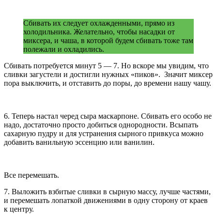
Сбивать их следует охлажденными, прямо из
холодильника. Желательно, чтобы насадки от
миксера, и чаша, в которой будем сбивать тоже там
полежали и охладились.
Сбивать потребуется минут 5 — 7. Но вскоре мы увидим, что
сливки загустели и достигли нужных «пиков». Значит миксер
пора выключить, и отставить до поры, до времени нашу чашу.
6. Теперь настал черед сыра маскарпоне. Сбивать его особо не
надо, достаточно просто добиться однородности. Всыпать
сахарную пудру и для устранения сырного привкуса можно
добавить ванильную эссенцию или ванилин.
Все перемешать.
7. Выложить взбитые сливки в сырную массу, лучше частями,
и перемешать лопаткой движениями в одну сторону от краев
к центру.