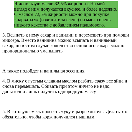
Я использую масло 82,5% жирности. На мой
взгляд с ним получается вкуснее, и более надежно.
С маслом 72,5% жирности можно при покупке
«нарваться» (извините за сленг) на масло очень
низкого качества с добавлением пальмового.
3. Всыпать к нему сахар и ванилин и перемешать при помощи
миксера. Вместо ванилина можно всыпать и ванильный
сахар, но в этом случае количество основного сахара можно
пропорционально уменьшить.
А также подойдет и ванильная эссенция.
4. В миску с густым сладким маслом разбить сразу все яйца и
снова перемешать. Сбивать при этом ничего не надо,
достаточно лишь получить однородную массу.
5. В готовую смесь просеять муку и разрыхлитель. Делать это
обязательно, чтобы корж получился пышным.