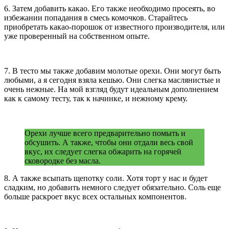
6. Затем добавить какао. Его также необходимо просеять, во
избежании попадания в смесь комочков. Старайтесь
приобретать какао-порошок от известного производителя, или
уже проверенный на собственном опыте.
7. В тесто мы также добавим молотые орехи. Они могут быть
любыми, а я сегодня взяла кешью. Они слегка маслянистые и
очень нежные. На мой взгляд будут идеальным дополнением
как к самому тесту, так к начинке, и нежному крему.
Орехи лучше всего предварительно помыть и
обсушить. А также, чтобы они отдали весь свой
вкус, их следует слегка обжарить на горячей
сковородке без масла.
8. А также всыпать щепотку соли. Хотя торт у нас и будет
сладким, но добавить немного следует обязательно. Соль еще
больше раскроет вкус всех остальных компонентов.