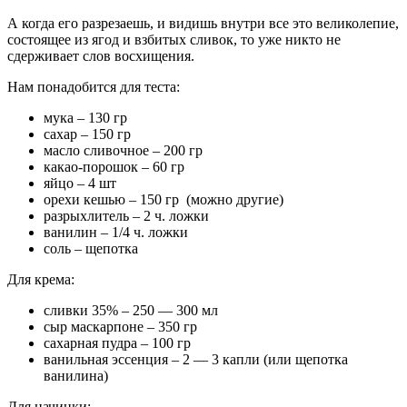
А когда его разрезаешь, и видишь внутри все это великолепие,
состоящее из ягод и взбитых сливок, то уже никто не
сдерживает слов восхищения.
Нам понадобится для теста:
мука – 130 гр
сахар – 150 гр
масло сливочное – 200 гр
какао-порошок – 60 гр
яйцо – 4 шт
орехи кешью – 150 гр (можно другие)
разрыхлитель – 2 ч. ложки
ванилин – 1/4 ч. ложки
соль – щепотка
Для крема:
сливки 35% – 250 — 300 мл
сыр маскарпоне – 350 гр
сахарная пудра – 100 гр
ванильная эссенция – 2 — 3 капли (или щепотка
ванилина)
Для начинки: