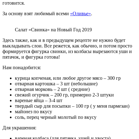
готовится.
За основу взят любимый всеми
«Оливье»
.
Салат «Свинка» на Новый Год 2019
Здесь также, как и в предыдущем рецепте не нужно будет
выкладывать слои. Все режется, как обычно, и потом просто
формируется фигурка свинки, из колбасы вырезаются уши и
пятачок, и фигурка готова!
Нам понадобится:
курица копченая, или любое другое мясо – 300 гр
отварная картошка – 3 шт (небольшие)
отварная морковь – 2 шт ( средние)
свежий огурчик – 200 гр, примерно 2-3 штуки
вареные яйца – 3-4 шт
твердый сыр для посыпки – 100 гр ( у меня пармезан)
майонез по вкусу
соль, перец черный молотый по вкусу
Для украшения:
вареная колбаса (для пятачка, ушей и хвоста)