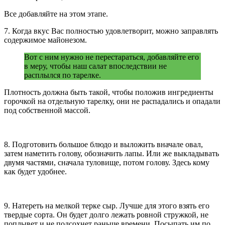
Все добавляйте на этом этапе.
7. Когда вкус Вас полностью удовлетворит, можно заправлять
содержимое майонезом.
Вот с ним нужно не перестараться, добавляйте его
в меру, чтобы наш салат впоследствии не
расплылся по тарелке.
Плотность должна быть такой, чтобы положив ингредиенты
горочкой на отдельную тарелку, они не распадались и опадали
под собственной массой.
8. Подготовить большое блюдо и выложить вначале овал,
затем наметить голову, обозначить лапы. Или же выкладывать
двумя частями, сначала туловище, потом голову. Здесь кому
как будет удобнее.
9. Натереть на мелкой терке сыр. Лучше для этого взять его
твердые сорта. Он будет долго лежать ровной стружкой, не
поплывет и не подсохнет раньше времени. Посыпать им по