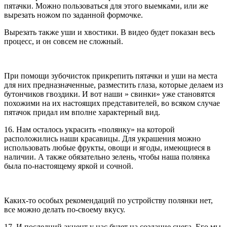
пятачки. Можно пользоваться для этого выемками, или же
вырезать ножом по заданной формочке.
Вырезать также уши и хвостики. В видео будет показан весь
процесс, и он совсем не сложный.
При помощи зубочисток прикрепить пятачки и уши на места
для них предназначенные, разместить глаза, которые делаем из
бутончиков гвоздики. И вот наши » свинки» уже становятся
похожими на их настоящих представителей, во всяком случае
пятачок придал им вполне характерный вид.
16. Нам осталось украсить «полянку» на которой
расположились наши красавицы. Для украшения можно
использовать любые фрукты, овощи и ягоды, имеющиеся в
наличии. А также обязательно зелень, чтобы наша полянка
была по-настоящему яркой и сочной.
Каких-то особых рекомендаций по устройству полянки нет,
все можно делать по-своему вкусу.
17. И последний акцент у нас будет на создание снега. Его мы