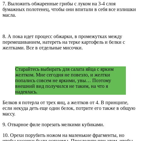
7. Выложить обжаренные грибы с луком на 3-4 слоя
бумажных полотенец, чтобы они впитали в себя все излишки
масла.
8. А пока идет процесс обжарки, в промежутках между
перемешиванием, натереть на терке картофель и белки с
желтками. Все в отдельные мисочки.
Старайтесь выбирать для салата яйца с ярким
желтком. Мне сегодня не повезло, и желтки
попались совсем не яркими, увы… Поэтому
внешний вид получился не таким, на что я
надеялась.
Белков я потерла от трех яиц, а желтков от 4. В принципе,
если некуда деть еще один белок, потрите его также в общую
массу.
9. Отварное филе порезать мелкими кубиками.
10. Орехи порубить ножом на маленькие фрагменты, но
чтобы кусочки были осязаемы. Проследите при этом, чтобы