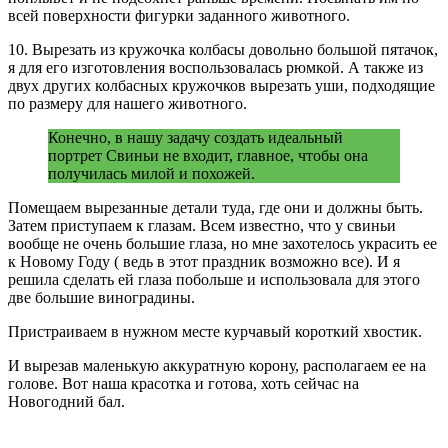
всей поверхности фигурки заданного животного.
10. Вырезать из кружочка колбасы довольно большой пятачок,
я для его изготовления воспользовалась рюмкой. А также из
двух других колбасных кружочков вырезать уши, подходящие
по размеру для нашего животного.
Конечно, в нашу задачу создать идеальный
портрет Свиньи не входит, главное, чтобы она
получилась милой и похожей.
Помещаем вырезанные детали туда, где они и должны быть.
Затем приступаем к глазам. Всем известно, что у свиньи
вообще не очень большие глаза, но мне захотелось украсить ее
к Новому Году ( ведь в этот праздник возможно все). И я
решила сделать ей глаза побольше и использовала для этого
две большие виноградины.
Пристраиваем в нужном месте курчавый короткий хвостик.
И вырезав маленькую аккуратную корону, располагаем ее на
голове. Вот наша красотка и готова, хоть сейчас на
Новогодний бал.