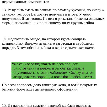
перемешанных компонентов.
13. Разделить смесь на равные по размеру кусочки, по числу »
свинок», которое Вы хотите получить в итоге. У меня
получилось 6 заготовок. Из них я раскатала 6 слегка овальных
форм, напоминающих по внешнему виду крупные яйца.
14. Подготовить блюдо, на котором будем собирать
композицию. Выложить на него заготовки в свободном
порядке. Затем обсыпать бока и верх тертыми желтками.
Уже сейчас оглядываясь на весь процесс
приготовления в целом, я бы слегка смазала
полученные заготовки майонезом. Сверху желток
распределяется хорошо, а вот с боков обсыпается.
Но с эти вопросом дело также улажено, и вот 6 покрытых
белками форм ждут дальнейшего оформления.
15. Из нарезанных пластин вареной колбасы вырезать