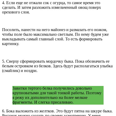
4. Если еще не отжали сок с огурца, то самое время это
сделать. И затем разложить измельченный овощ поверх
орехового слоя.
Посолить, нанести на него майонез и размазать его ножом,
чтобы поле было максимально светлым. По нему будем уже
выкладывать самый главный слой. То есть формировать
картинку.
5. Сверху сформировать мордочку быка. Пока обозначить ее
белым островком из белков. Здесь будут располагаться улыбка
(смайлик) и ноздри.
Завитки тертого белка получились довольно
крупноватыми для такой тонкой работы. Поэтому
я режу их дополнительно на более мелкие
фрагменты. И слегка присаливаю.
6. Бока выложить из желтков. Это будут пятна на шкуре быка.
Рисунок можно создать по своему усмотрению. У меня