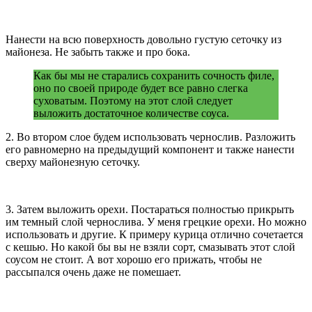
Нанести на всю поверхность довольно густую сеточку из
майонеза. Не забыть также и про бока.
Как бы мы не старались сохранить сочность филе,
оно по своей природе будет все равно слегка
суховатым. Поэтому на этот слой следует
выложить достаточное количестве соуса.
2. Во втором слое будем использовать чернослив. Разложить
его равномерно на предыдущий компонент и также нанести
сверху майонезную сеточку.
3. Затем выложить орехи. Постараться полностью прикрыть
им темный слой чернослива. У меня грецкие орехи. Но можно
использовать и другие. К примеру курица отлично сочетается
с кешью. Но какой бы вы не взяли сорт, смазывать этот слой
соусом не стоит. А вот хорошо его прижать, чтобы не
рассыпался очень даже не помешает.