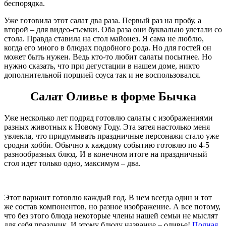
беспорядка.
Уже готовила этот салат два раза. Первый раз на пробу, а
второй – для видео-съемки. Оба раза они буквально улетали со
стола. Правда ставила на стол майонез. Я сама не люблю,
когда его много в блюдах подобного рода. Но для гостей он
может быть нужен. Ведь кто-то любит салаты посытнее. Но
нужно сказать, что при дегустации в нашем доме, никто
дополнительной порцией соуса так и не воспользовался.
Салат Оливье в форме Бычка
Уже несколько лет подряд готовлю салаты с изображениями
разных животных к Новому Году. Эта затея настолько меня
увлекла, что придумывать праздничные персонажи стало уже
сродни хобби. Обычно к каждому событию готовлю по 4-5
разнообразных блюд. И в конечном итоге на праздничный
стол идет только одно, максимум – два.
Этот вариант готовлю каждый год. В нем всегда один и тот
же состав компонентов, но разное изображение. А все потому,
что без этого блюда некоторые члены нашей семьи не мыслят
для себя праздник. И этому блюду название – оливье!
Полная