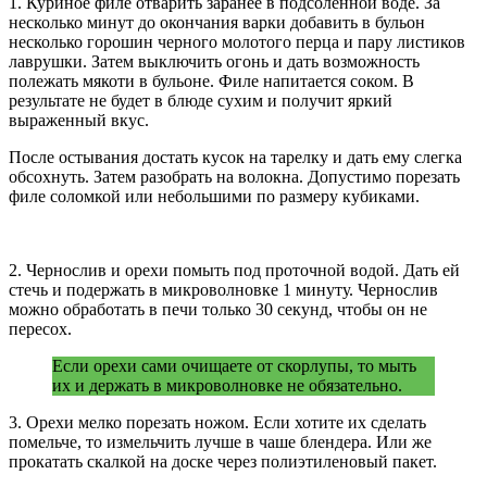
1. Куриное филе отварить заранее в подсоленной воде. За
несколько минут до окончания варки добавить в бульон
несколько горошин черного молотого перца и пару листиков
лаврушки. Затем выключить огонь и дать возможность
полежать мякоти в бульоне. Филе напитается соком. В
результате не будет в блюде сухим и получит яркий
выраженный вкус.
После остывания достать кусок на тарелку и дать ему слегка
обсохнуть. Затем разобрать на волокна. Допустимо порезать
филе соломкой или небольшими по размеру кубиками.
2. Чернослив и орехи помыть под проточной водой. Дать ей
стечь и подержать в микроволновке 1 минуту. Чернослив
можно обработать в печи только 30 секунд, чтобы он не
пересох.
Если орехи сами очищаете от скорлупы, то мыть
их и держать в микроволновке не обязательно.
3. Орехи мелко порезать ножом. Если хотите их сделать
помельче, то измельчить лучше в чаше блендера. Или же
прокатать скалкой на доске через полиэтиленовый пакет.