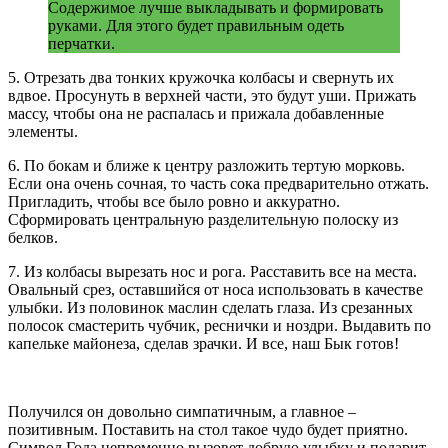
Содержимое лучше выкладывать и формировать
руками. Для этого будет правильным одеть
перчатки.
5. Отрезать два тонких кружочка колбасы и свернуть их
вдвое. Просунуть в верхней части, это будут уши. Прижать
массу, чтобы она не распалась и прижала добавленные
элементы.
6. По бокам и ближе к центру разложить тертую морковь.
Если она очень сочная, то часть сока предварительно отжать.
Пригладить, чтобы все было ровно и аккуратно.
Сформировать центральную разделительную полоску из
белков.
7. Из колбасы вырезать нос и рога. Расставить все на места.
Овальный срез, оставшийся от носа использовать в качестве
улыбки. Из половинок маслин сделать глаза. Из срезанных
полосок смастерить чубчик, реснички и ноздри. Выдавить по
капельке майонеза, сделав зрачки. И все, наш Бык готов!
Получился он довольно симпатичным, а главное –
позитивным. Поставить на стол такое чудо будет приятно.
Символ Года непременно вызовет добрую улыбку и подарит