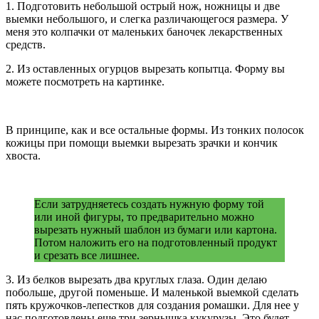
1. Подготовить небольшой острый нож, ножницы и две
выемки небольшого, и слегка различающегося размера. У
меня это колпачки от маленьких баночек лекарственных
средств.
2. Из оставленных огурцов вырезать копытца. Форму вы
можете посмотреть на картинке.
В принципе, как и все остальные формы. Из тонких полосок
кожицы при помощи выемки вырезать зрачки и кончик
хвоста.
Если затрудняетесь создать нужную форму той
или иной фигуры, то предварительно можно
вырезать нужный шаблон из бумаги или картона.
Потом наложить его на подготовленный продукт
и срезать все лишнее.
3. Из белков вырезать два круглых глаза. Один делаю
побольше, другой поменьше. И маленькой выемкой сделать
пять кружочков-лепестков для создания ромашки. Для нее у
нас подготовлены еще три зернышка кукурузы. Это будет