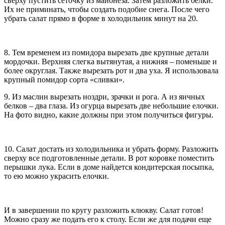
сверху пустить сеточку из майонеза. Затем разложить белки.
Их не приминать, чтобы создать подобие снега. После чего
убрать салат прямо в форме в холодильник минут на 20.
8. Тем временем из помидора вырезать две крупные детали
мордочки. Верхняя слегка вытянутая, а нижняя – поменьше и
более округлая. Также вырезать рот и два уха. Я использовала
крупный помидор сорта «сливки».
9. Из маслин вырезать ноздри, зрачки и рога. А из яичных
белков – два глаза. Из огурца вырезать две небольшие елочки.
На фото видно, какие должны при этом получиться фигуры.
10. Салат достать из холодильника и убрать форму. Разложить
сверху все подготовленные детали. В рот коровке поместить
перышки лука. Если в доме найдется кондитерская посыпка,
то ею можно украсить елочки.
И в завершении по кругу разложить клюкву. Салат готов!
Можно сразу же подать его к столу. Если же для подачи еще