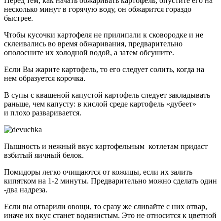
Перед тем, как начать обжаривать картофель, опустите его на
несколько минут в горячую воду, он обжарится гораздо
быстрее.
Чтобы кусочки картофеля не прилипали к сковородке и не
склеивались во время обжаривания, предварительно
ополосните их холодной водой, а затем обсушите.
Если Вы жарите картофель, то его следует солить, когда на
нем образуется корочка.
В супы с квашеной капустой картофель следует закладывать
раньше, чем капусту: в кислой среде картофель «дубеет»
и плохо разваривается.
Пышность и нежный вкус картофельным котлетам придаст
взбитый яичный белок.
Помидоры легко очищаются от кожицы, если их залить
кипятком на 1-2 минуты. Предварительно можно сделать один
-два надреза.
Если вы отварили овощи, то сразу же сливайте с них отвар,
иначе их вкус станет водянистым. Это не относится к цветной