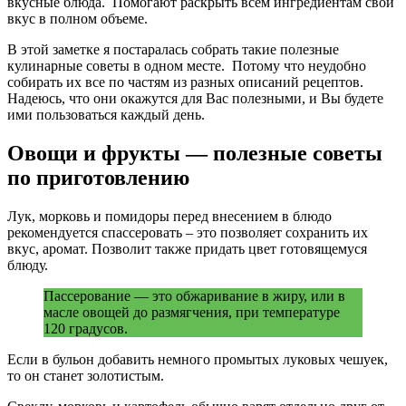
вкусные блюда. Помогают раскрыть всем ингредиентам свой
вкус в полном объеме.
В этой заметке я постаралась собрать такие полезные
кулинарные советы в одном месте. Потому что неудобно
собирать их все по частям из разных описаний рецептов.
Надеюсь, что они окажутся для Вас полезными, и Вы будете
ими пользоваться каждый день.
Овощи и фрукты — полезные советы
по приготовлению
Лук, морковь и помидоры перед внесением в блюдо
рекомендуется спассеровать – это позволяет сохранить их
вкус, аромат. Позволит также придать цвет готовящемуся
блюду.
Пассерование — это обжаривание в жиру, или в
масле овощей до размягчения, при температуре
120 градусов.
Если в бульон добавить немного промытых луковых чешуек,
то он станет золотистым.