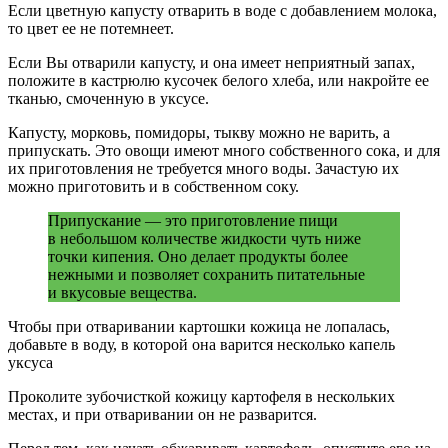
Если цветную капусту отварить в воде с добавлением молока,
то цвет ее не потемнеет.
Если Вы отварили капусту, и она имеет неприятный запах,
положите в кастрюлю кусочек белого хлеба, или накройте ее
тканью, смоченную в уксусе.
Капусту, морковь, помидоры, тыкву можно не варить, а
припускать. Это овощи имеют много собственного сока, и для
их приготовления не требуется много воды. Зачастую их
можно приготовить и в собственном соку.
Припускание — это приготовление пищи
в небольшом количестве жидкости чуть ниже
точки кипения. Оно делает продукты более
нежными и позволяет сохранить питательные
и вкусовые вещества.
Чтобы при отваривании картошки кожица не лопалась,
добавьте в воду, в которой она варится несколько капель
уксуса
Проколите зубочисткой кожицу картофеля в нескольких
местах, и при отваривании он не разварится.