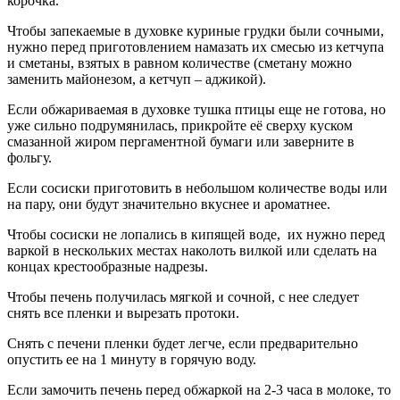
корочка.
Чтобы запекаемые в духовке куриные грудки были сочными,
нужно перед приготовлением намазать их смесью из кетчупа
и сметаны, взятых в равном количестве (сметану можно
заменить майонезом, а кетчуп – аджикой).
Если обжариваемая в духовке тушка птицы еще не готова, но
уже сильно подрумянилась, прикройте её сверху куском
смазанной жиром пергаментной бумаги или заверните в
фольгу.
Если сосиски приготовить в небольшом количестве воды или
на пару, они будут значительно вкуснее и ароматнее.
Чтобы сосиски не лопались в кипящей воде, их нужно перед
варкой в нескольких местах наколоть вилкой или сделать на
концах крестообразные надрезы.
Чтобы печень получилась мягкой и сочной, с нее следует
снять все пленки и вырезать протоки.
Снять с печени пленки будет легче, если предварительно
опустить ее на 1 минуту в горячую воду.
Если замочить печень перед обжаркой на 2-3 часа в молоке, то