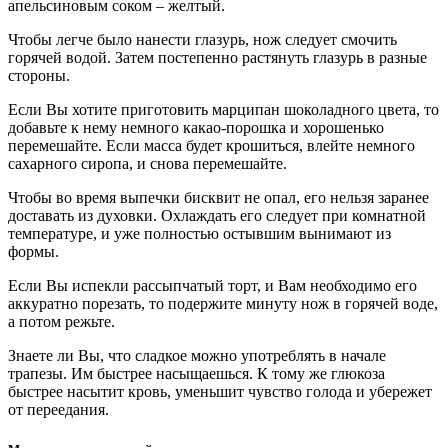
апельсиновым соком – желтый.
Чтобы легче было нанести глазурь, нож следует смочить
горячей водой. Затем постепенно растянуть глазурь в разные
стороны.
Если Вы хотите приготовить марципан шоколадного цвета, то
добавьте к нему немного какао-порошка и хорошенько
перемешайте. Если масса будет крошиться, влейте немного
сахарного сиропа, и снова перемешайте.
Чтобы во время выпечки бисквит не опал, его нельзя заранее
доставать из духовки. Охлаждать его следует при комнатной
температуре, и уже полностью остывшим вынимают из
формы.
Если Вы испекли рассыпчатый торт, и Вам необходимо его
аккуратно порезать, то подержите минуту нож в горячей воде,
а потом режьте.
Знаете ли Вы, что сладкое можно употреблять в начале
трапезы. Им быстрее насыщаешься. К тому же глюкоза
быстрее насытит кровь, уменьшит чувство голода и убережет
от переедания.