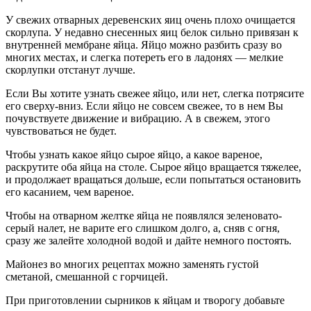
У свежих отварных деревенских яиц очень плохо очищается
скорлупа. У недавно снесенных яиц белок сильно привязан к
внутренней мембране яйца. Яйцо можно разбить сразу во
многих местах, и слегка потереть его в ладонях — мелкие
скорлупки отстанут лучше.
Если Вы хотите узнать свежее яйцо, или нет, слегка потрясите
его сверху-вниз. Если яйцо не совсем свежее, то в нем Вы
почувствуете движение и вибрацию. А в свежем, этого
чувствоваться не будет.
Чтобы узнать какое яйцо сырое яйцо, а какое вареное,
раскрутите оба яйца на столе. Сырое яйцо вращается тяжелее,
и продолжает вращаться дольше, если попытаться остановить
его касанием, чем вареное.
Чтобы на отварном желтке яйца не появлялся зеленовато-
серый налет, не варите его слишком долго, а, сняв с огня,
сразу же залейте холодной водой и дайте немного постоять.
Майонез во многих рецептах можно заменять густой
сметаной, смешанной с горчицей.
При приготовлении сырников к яйцам и творогу добавьте