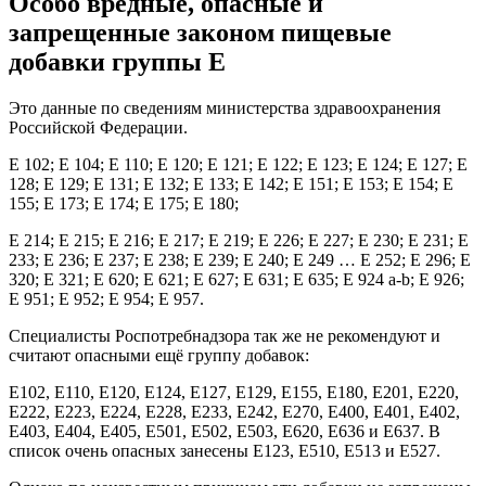
Особо вредные, опасные и
запрещенные законом пищевые
добавки группы Е
Это данные по сведениям министерства здравоохранения
Российской Федерации.
Е 102; Е 104; Е 110; Е 120; Е 121; Е 122; Е 123; Е 124; Е 127; Е
128; Е 129; Е 131; Е 132; Е 133; Е 142; Е 151; Е 153; Е 154; Е
155; Е 173; Е 174; Е 175; Е 180;
Е 214; Е 215; Е 216; Е 217; Е 219; Е 226; Е 227; Е 230; Е 231; Е
233; Е 236; Е 237; Е 238; Е 239; Е 240; Е 249 … Е 252; Е 296; Е
320; Е 321; Е 620; Е 621; Е 627; Е 631; Е 635; Е 924 а-b; Е 926;
Е 951; Е 952; Е 954; Е 957.
Специалисты Роспотребнадзора так же не рекомендуют и
считают опасными ещё группу добавок:
Е102, Е110, Е120, Е124, Е127, Е129, Е155, Е180, Е201, Е220,
Е222, Е223, Е224, Е228, Е233, Е242, Е270, Е400, Е401, Е402,
Е403, Е404, Е405, Е501, Е502, Е503, Е620, Е636 и Е637. В
список очень опасных занесены Е123, Е510, Е513 и Е527.