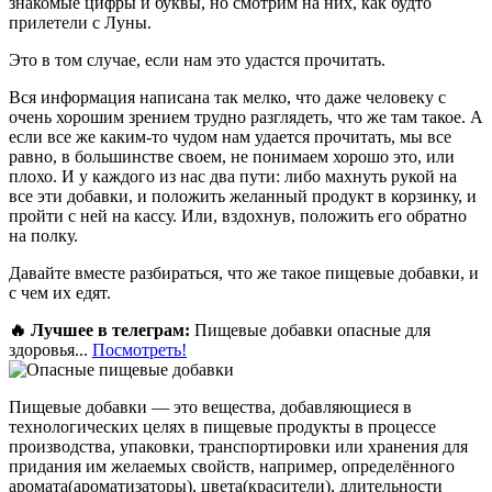
знакомые цифры и буквы, но смотрим на них, как будто
прилетели с Луны.
Это в том случае, если нам это удастся прочитать.
Вся информация написана так мелко, что даже человеку с
очень хорошим зрением трудно разглядеть, что же там такое. А
если все же каким-то чудом нам удается прочитать, мы все
равно, в большинстве своем, не понимаем хорошо это, или
плохо. И у каждого из нас два пути: либо махнуть рукой на
все эти добавки, и положить желанный продукт в корзинку, и
пройти с ней на кассу. Или, вздохнув, положить его обратно
на полку.
Давайте вместе разбираться, что же такое пищевые добавки, и
с чем их едят.
🔥 Лучшее в телеграм:
Пищевые добавки опасные для
здоровья...
Посмотреть!
Пищевые добавки — это вещества, добавляющиеся в
технологических целях в пищевые продукты в процессе
производства, упаковки, транспортировки или хранения для
придания им желаемых свойств, например, определённого
аромата(ароматизаторы), цвета(красители), длительности