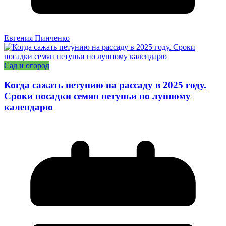
Евгения Пинченко
Сад и огород
Когда сажать петунию на рассаду в 2025 году.
Сроки посадки семян петуньи по лунному
календарю