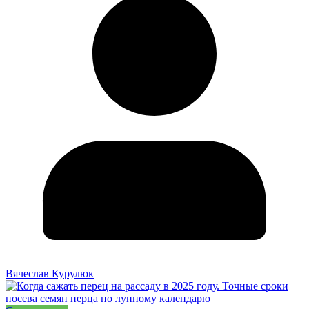
Вячеслав Курулюк