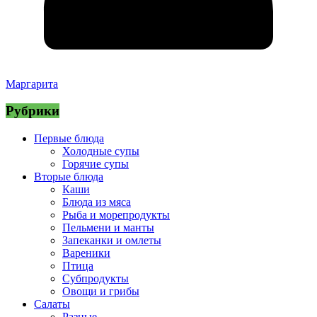
Маргарита
Рубрики
Первые блюда
Холодные супы
Горячие супы
Вторые блюда
Каши
Блюда из мяса
Рыба и морепродукты
Пельмени и манты
Запеканки и омлеты
Вареники
Птица
Субпродукты
Овощи и грибы
Салаты
Разные