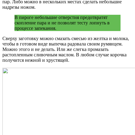
пар. Либо можно в нескольких местах сделать небольшие
надрезы ножом.
В пироге небольшие отверстия предотвратят
скопление пара и не позволят тесту лопнуть в
процессе запекания.
Сверху заготовку можно смазать смесью из желтка и молока,
чтобы в готовом виде выпечка радовала своим румянцем.
Можно этого и не делать. Или же слегка промазать
растопленным сливочным маслом. В любом случае корочка
получится нежной и хрустящей.