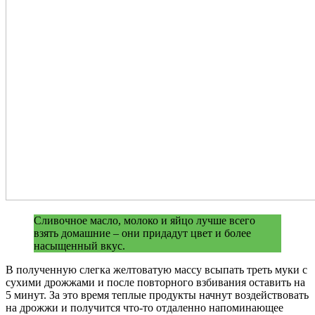
Сливочное масло, молоко и яйцо лучше всего
взять домашние – они придадут цвет и более
насыщенный вкус.
В полученную слегка желтоватую массу всыпать треть муки с
сухими дрожжами и после повторного взбивания оставить на
5 минут. За это время теплые продукты начнут воздействовать
на дрожжи и получится что-то отдаленно напоминающее