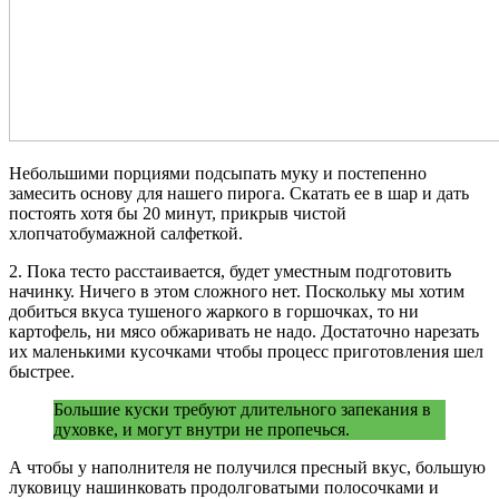
Небольшими порциями подсыпать муку и постепенно
замесить основу для нашего пирога. Скатать ее в шар и дать
постоять хотя бы 20 минут, прикрыв чистой
хлопчатобумажной салфеткой.
2. Пока тесто расстаивается, будет уместным подготовить
начинку. Ничего в этом сложного нет. Поскольку мы хотим
добиться вкуса тушеного жаркого в горшочках, то ни
картофель, ни мясо обжаривать не надо. Достаточно нарезать
их маленькими кусочками чтобы процесс приготовления шел
быстрее.
Большие куски требуют длительного запекания в
духовке, и могут внутри не пропечься.
А чтобы у наполнителя не получился пресный вкус, большую
луковицу нашинковать продолговатыми полосочками и