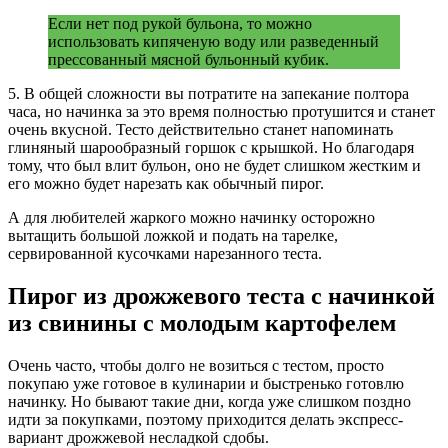
Если нет под рукой бульона, то можно
использовать кипяченую воду или разведенный
прессованный мясной бульонный кубик.
5. В общей сложности вы потратите на запекание полтора
часа, но начинка за это время полностью протушится и станет
очень вкусной. Тесто действительно станет напоминать
глиняный шарообразный горшок с крышкой. Но благодаря
тому, что был влит бульон, оно не будет слишком жестким и
его можно будет нарезать как обычный пирог.
А для любителей жаркого можно начинку осторожно
вытащить большой ложкой и подать на тарелке,
сервированной кусочками нарезанного теста.
Пирог из дрожжевого теста с начинкой
из свинины с молодым картофелем
Очень часто, чтобы долго не возиться с тестом, просто
покупаю уже готовое в кулинарии и быстренько готовлю
начинку. Но бывают такие дни, когда уже слишком поздно
идти за покупками, поэтому приходится делать экспресс-
вариант дрожжевой несладкой сдобы.