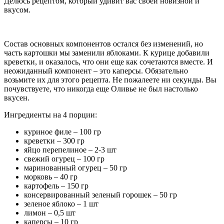
Делюсь рецептом, который удивит вас своей новизной и
вкусом.
Состав основных компонентов остался без изменений, но
часть картошки мы заменили яблоками. К курице добавили
креветки, и оказалось, что они еще как сочетаются вместе. И
неожиданный компонент – это каперсы. Обязательно
возьмите их для этого рецепта. Не пожалеете ни секунды. Вы
почувствуете, что никогда еще Оливье не был настолько
вкусен.
Ингредиенты на 4 порции:
куриное филе – 100 гр
креветки – 300 гр
яйцо перепелиное – 2-3 шт
свежий огурец – 100 гр
маринованный огурец – 50 гр
морковь – 40 гр
картофель – 150 гр
консервированный зеленый горошек – 50 гр
зеленое яблоко – 1 шт
лимон – 0,5 шт
каперсы – 10 гр