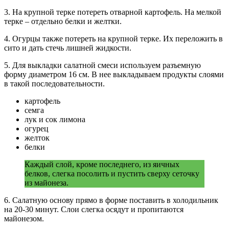
3. На крупной терке потереть отварной картофель. На мелкой
терке – отдельно белки и желтки.
4. Огурцы также потереть на крупной терке. Их переложить в
сито и дать стечь лишней жидкости.
5. Для выкладки салатной смеси используем разъемную
форму диаметром 16 см. В нее выкладываем продукты слоями
в такой последовательности.
картофель
семга
лук и сок лимона
огурец
желток
белки
Каждый слой, кроме последнего, из яичных
белков, слегка посолить и пустить сверху сеточку
из майонеза.
6. Салатную основу прямо в форме поставить в холодильник
на 20-30 минут. Слои слегка осядут и пропитаются
майонезом.