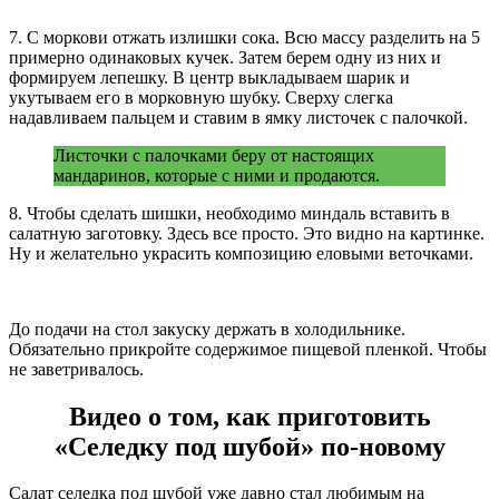
7. С моркови отжать излишки сока. Всю массу разделить на 5
примерно одинаковых кучек. Затем берем одну из них и
формируем лепешку. В центр выкладываем шарик и
укутываем его в морковную шубку. Сверху слегка
надавливаем пальцем и ставим в ямку листочек с палочкой.
Листочки с палочками беру от настоящих
мандаринов, которые с ними и продаются.
8. Чтобы сделать шишки, необходимо миндаль вставить в
салатную заготовку. Здесь все просто. Это видно на картинке.
Ну и желательно украсить композицию еловыми веточками.
До подачи на стол закуску держать в холодильнике.
Обязательно прикройте содержимое пищевой пленкой. Чтобы
не заветривалось.
Видео о том, как приготовить
«Селедку под шубой» по-новому
Салат селедка под шубой уже давно стал любимым на