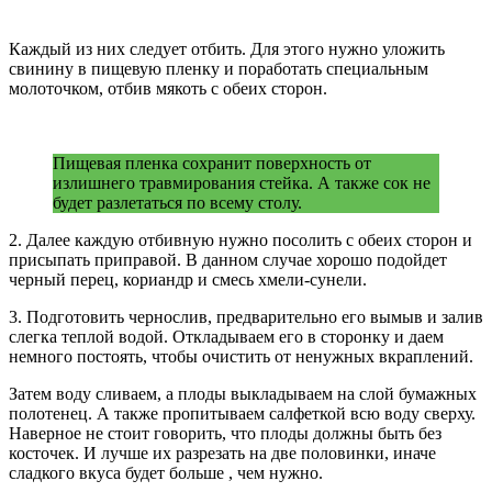
Каждый из них следует отбить. Для этого нужно уложить
свинину в пищевую пленку и поработать специальным
молоточком, отбив мякоть с обеих сторон.
Пищевая пленка сохранит поверхность от
излишнего травмирования стейка. А также сок не
будет разлетаться по всему столу.
2. Далее каждую отбивную нужно посолить с обеих сторон и
присыпать приправой. В данном случае хорошо подойдет
черный перец, кориандр и смесь хмели-сунели.
3. Подготовить чернослив, предварительно его вымыв и залив
слегка теплой водой. Откладываем его в сторонку и даем
немного постоять, чтобы очистить от ненужных вкраплений.
Затем воду сливаем, а плоды выкладываем на слой бумажных
полотенец. А также пропитываем салфеткой всю воду сверху.
Наверное не стоит говорить, что плоды должны быть без
косточек. И лучше их разрезать на две половинки, иначе
сладкого вкуса будет больше , чем нужно.