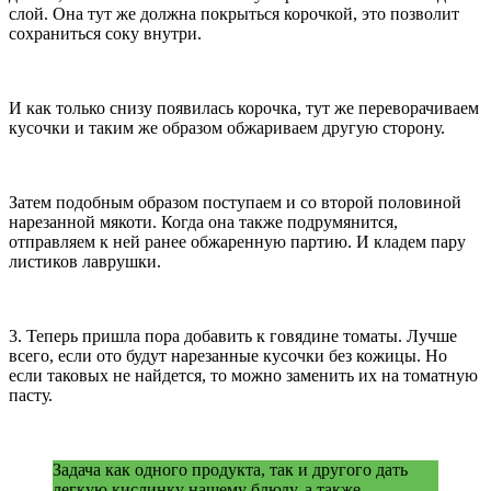
слой. Она тут же должна покрыться корочкой, это позволит
сохраниться соку внутри.
И как только снизу появилась корочка, тут же переворачиваем
кусочки и таким же образом обжариваем другую сторону.
Затем подобным образом поступаем и со второй половиной
нарезанной мякоти. Когда она также подрумянится,
отправляем к ней ранее обжаренную партию. И кладем пару
листиков лаврушки.
3. Теперь пришла пора добавить к говядине томаты. Лучше
всего, если ото будут нарезанные кусочки без кожицы. Но
если таковых не найдется, то можно заменить их на томатную
пасту.
Задача как одного продукта, так и другого дать
легкую кислинку нашему блюду, а также