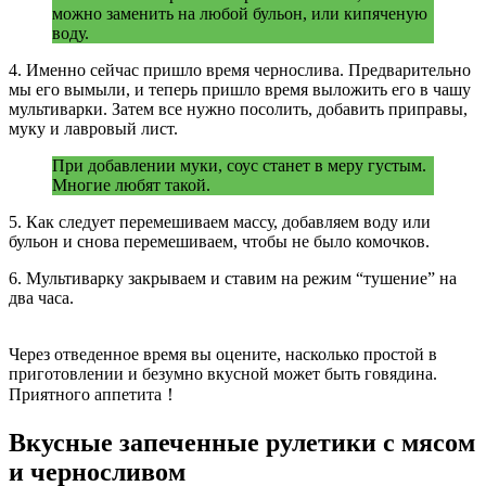
можно заменить на любой бульон, или кипяченую
воду.
4. Именно сейчас пришло время чернослива. Предварительно
мы его вымыли, и теперь пришло время выложить его в чашу
мультиварки. Затем все нужно посолить, добавить приправы,
муку и лавровый лист.
При добавлении муки, соус станет в меру густым.
Многие любят такой.
5. Как следует перемешиваем массу, добавляем воду или
бульон и снова перемешиваем, чтобы не было комочков.
6. Мультиварку закрываем и ставим на режим “тушение” на
два часа.
Через отведенное время вы оцените, насколько простой в
приготовлении и безумно вкусной может быть говядина.
Приятного аппетита！
Вкусные запеченные рулетики с мясом
и черносливом