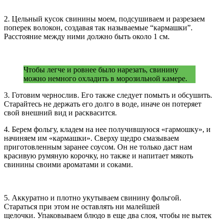
2. Цельный кусок свинины моем, подсушиваем и разрезаем
поперек волокон, создавая так называемые “кармашки”.
Расстояние между ними должно быть около 1 см.
Чтобы легче и ровнее было нарезать, свинину
можно немного охладить в морозильной камере.
3. Готовим чернослив. Его также следует помыть и обсушить.
Старайтесь не держать его долго в воде, иначе он потеряет
свой внешний вид и расквасится.
4. Берем фольгу, кладем на нее получившуюся «гармошку», и
начиняем им «кармашки». Сверху щедро смазываем
приготовленным заранее соусом. Он не только даст нам
красивую румяную корочку, но также и напитает мякоть
свинины своими ароматами и соками.
5. Аккуратно и плотно укутываем свинину фольгой.
Стараться при этом не оставлять ни малейшей
щелочки. Упаковываем блюдо в еще два слоя, чтобы не вытек