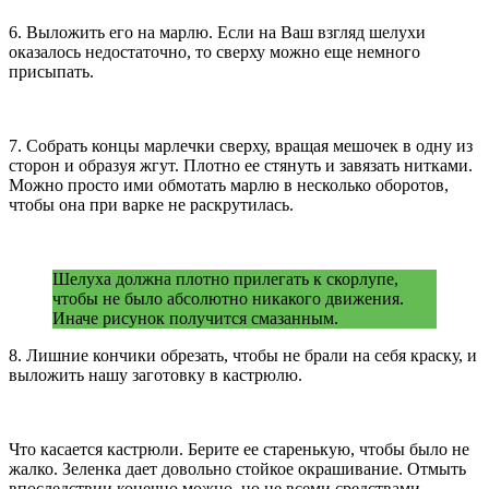
6. Выложить его на марлю. Если на Ваш взгляд шелухи
оказалось недостаточно, то сверху можно еще немного
присыпать.
7. Собрать концы марлечки сверху, вращая мешочек в одну из
сторон и образуя жгут. Плотно ее стянуть и завязать нитками.
Можно просто ими обмотать марлю в несколько оборотов,
чтобы она при варке не раскрутилась.
Шелуха должна плотно прилегать к скорлупе,
чтобы не было абсолютно никакого движения.
Иначе рисунок получится смазанным.
8. Лишние кончики обрезать, чтобы не брали на себя краску, и
выложить нашу заготовку в кастрюлю.
Что касается кастрюли. Берите ее старенькую, чтобы было не
жалко. Зеленка дает довольно стойкое окрашивание. Отмыть
впоследствии конечно можно, но не всеми средствами.