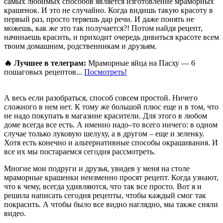
самых любимых способов является изготовление мраморных
крашенок. И это не случайно. Когда видишь такую красоту в
первый раз, просто теряешь дар речи. И даже понять не
можешь, как же это так получается?! Потом найдя рецепт,
начинаешь красить, и приходит очередь дивиться красоте всем
твоим домашним, родственникам и друзьям.
🔥 Лучшее в телеграм:
Мраморные яйца на Пасху — 6
пошаговых рецептов...
Посмотреть!
А весь если разобраться, способ совсем простой. Ничего
сложного в нем нет. К тому же большой плюс еще и в том, что
не надо покупать в магазине красители. Для этого в любом
доме всегда все есть. А именно надо–то всего ничего: в одном
случае только луковую шелуху, а в другом – еще и зеленку.
Хотя есть конечно и альтернативные способы окрашивания. И
все их мы постараемся сегодня рассмотреть.
Многие мои подруги и друзья, увидев у меня на столе
мраморные крашенки неизменно просят рецепт. Когда узнают,
что к чему, всегда удивляются, что так все просто. Вот я и
решила написать сегодня рецепты, чтобы каждый смог так
покрасить. А чтобы было все видно наглядно, мы также сняли
видео.