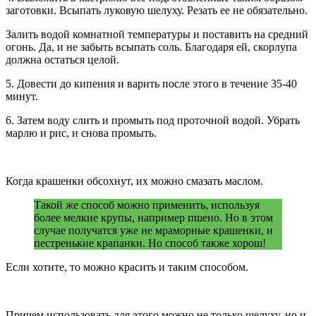
заготовки. Всыпать луковую шелуху. Резать ее не обязательно.
Залить водой комнатной температуры и поставить на средний
огонь. Да, и не забыть всыпать соль. Благодаря ей, скорлупа
должна остаться целой.
5. Довести до кипения и варить после этого в течение 35-40
минут.
6. Затем воду слить и промыть под проточной водой. Убрать
марлю и рис, и снова промыть.
Когда крашенки обсохнут, их можно смазать маслом.
Такой же способ можно применить, используя
более мелкие крупы, например пшено. Но в этом
случае получатся уже не мраморные крашенки, и
пестренькие крапанки. Но способ также хорош!
Если хотите, то можно красить и таким способом.
Причем использовать для этого можно не только шелуху, но и