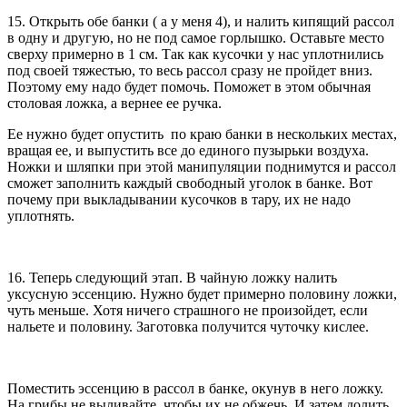
15. Открыть обе банки ( а у меня 4), и налить кипящий рассол
в одну и другую, но не под самое горлышко. Оставьте место
сверху примерно в 1 см. Так как кусочки у нас уплотнились
под своей тяжестью, то весь рассол сразу не пройдет вниз.
Поэтому ему надо будет помочь. Поможет в этом обычная
столовая ложка, а вернее ее ручка.
Ее нужно будет опустить по краю банки в нескольких местах,
вращая ее, и выпустить все до единого пузырьки воздуха.
Ножки и шляпки при этой манипуляции поднимутся и рассол
сможет заполнить каждый свободный уголок в банке. Вот
почему при выкладывании кусочков в тару, их не надо
уплотнять.
16. Теперь следующий этап. В чайную ложку налить
уксусную эссенцию. Нужно будет примерно половину ложки,
чуть меньше. Хотя ничего страшного не произойдет, если
нальете и половину. Заготовка получится чуточку кислее.
Поместить эссенцию в рассол в банке, окунув в него ложку.
На грибы не выливайте, чтобы их не обжечь. И затем долить