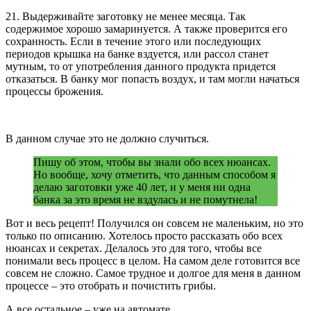
21. Выдерживайте заготовку не менее месяца. Так
содержимое хорошо замаринуется. А также проверится его
сохранность. Если в течение этого или последующих
периодов крышка на банке вздуется, или рассол станет
мутным, то от употребления данного продукта придется
отказаться. В банку мог попасть воздух, и там могли начаться
процессы брожения.
В данном случае это не должно случиться.
Пишу об этом, чтобы вы знали обо всех нюансах.
Но вообще, хочу отметить, что данным способом я
делаю заготовки уже 40 лет, и у меня ни одна
банка за это время не вздулась и не помутнела!
Вот и весь рецепт! Получился он совсем не маленьким, но это
только по описанию. Хотелось просто рассказать обо всех
нюансах и секретах. Делалось это для того, чтобы все
понимали весь процесс в целом. На самом деле готовится все
совсем не сложно. Самое трудное и долгое для меня в данном
процессе – это отобрать и почистить грибы.
А все остальное – уже на автомате.