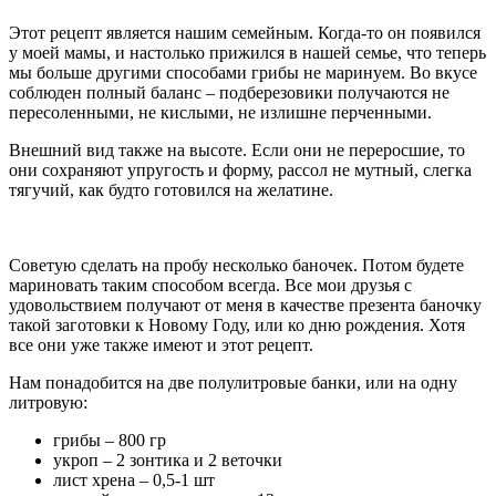
Этот рецепт является нашим семейным. Когда-то он появился
у моей мамы, и настолько прижился в нашей семье, что теперь
мы больше другими способами грибы не маринуем. Во вкусе
соблюден полный баланс – подберезовики получаются не
пересоленными, не кислыми, не излишне перченными.
Внешний вид также на высоте. Если они не переросшие, то
они сохраняют упругость и форму, рассол не мутный, слегка
тягучий, как будто готовился на желатине.
Советую сделать на пробу несколько баночек. Потом будете
мариновать таким способом всегда. Все мои друзья с
удовольствием получают от меня в качестве презента баночку
такой заготовки к Новому Году, или ко дню рождения. Хотя
все они уже также имеют и этот рецепт.
Нам понадобится на две полулитровые банки, или на одну
литровую:
грибы – 800 гр
укроп – 2 зонтика и 2 веточки
лист хрена – 0,5-1 шт