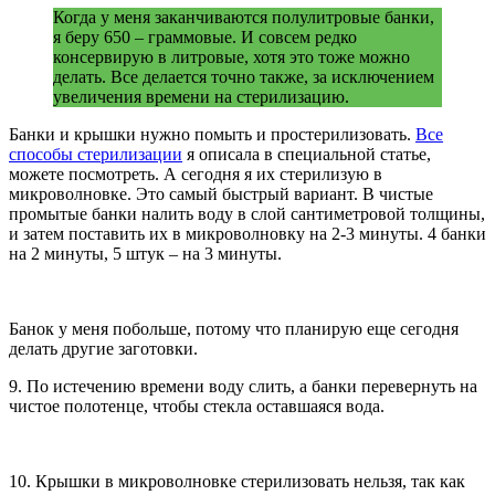
Когда у меня заканчиваются полулитровые банки,
я беру 650 – граммовые. И совсем редко
консервирую в литровые, хотя это тоже можно
делать. Все делается точно также, за исключением
увеличения времени на стерилизацию.
Банки и крышки нужно помыть и простерилизовать.
Все
способы стерилизации
я описала в специальной статье,
можете посмотреть. А сегодня я их стерилизую в
микроволновке. Это самый быстрый вариант. В чистые
промытые банки налить воду в слой сантиметровой толщины,
и затем поставить их в микроволновку на 2-3 минуты. 4 банки
на 2 минуты, 5 штук – на 3 минуты.
Банок у меня побольше, потому что планирую еще сегодня
делать другие заготовки.
9. По истечению времени воду слить, а банки перевернуть на
чистое полотенце, чтобы стекла оставшаяся вода.
10. Крышки в микроволновке стерилизовать нельзя, так как