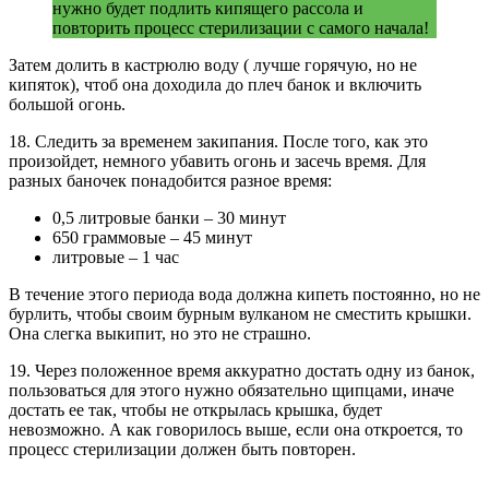
нужно будет подлить кипящего рассола и
повторить процесс стерилизации с самого начала!
Затем долить в кастрюлю воду ( лучше горячую, но не
кипяток), чтоб она доходила до плеч банок и включить
большой огонь.
18. Следить за временем закипания. После того, как это
произойдет, немного убавить огонь и засечь время. Для
разных баночек понадобится разное время:
0,5 литровые банки – 30 минут
650 граммовые – 45 минут
литровые – 1 час
В течение этого периода вода должна кипеть постоянно, но не
бурлить, чтобы своим бурным вулканом не сместить крышки.
Она слегка выкипит, но это не страшно.
19. Через положенное время аккуратно достать одну из банок,
пользоваться для этого нужно обязательно щипцами, иначе
достать ее так, чтобы не открылась крышка, будет
невозможно. А как говорилось выше, если она откроется, то
процесс стерилизации должен быть повторен.