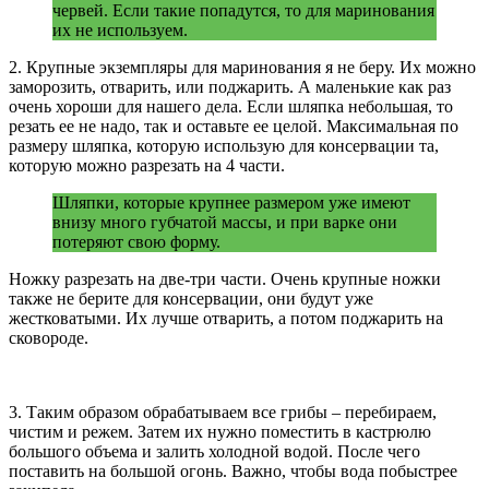
червей. Если такие попадутся, то для маринования
их не используем.
2. Крупные экземпляры для маринования я не беру. Их можно
заморозить, отварить, или поджарить. А маленькие как раз
очень хороши для нашего дела. Если шляпка небольшая, то
резать ее не надо, так и оставьте ее целой. Максимальная по
размеру шляпка, которую использую для консервации та,
которую можно разрезать на 4 части.
Шляпки, которые крупнее размером уже имеют
внизу много губчатой массы, и при варке они
потеряют свою форму.
Ножку разрезать на две-три части. Очень крупные ножки
также не берите для консервации, они будут уже
жестковатыми. Их лучше отварить, а потом поджарить на
сковороде.
3. Таким образом обрабатываем все грибы – перебираем,
чистим и режем. Затем их нужно поместить в кастрюлю
большого объема и залить холодной водой. После чего
поставить на большой огонь. Важно, чтобы вода побыстрее