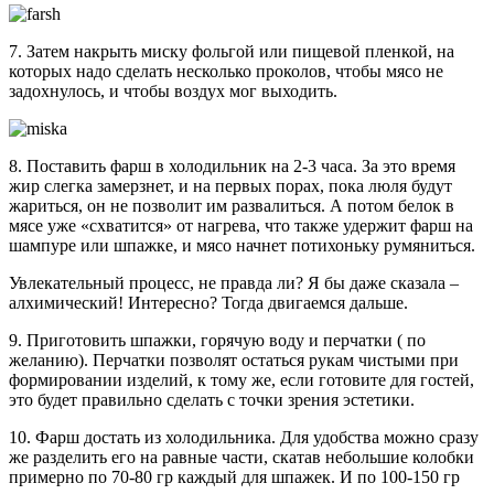
7. Затем накрыть миску фольгой или пищевой пленкой, на
которых надо сделать несколько проколов, чтобы мясо не
задохнулось, и чтобы воздух мог выходить.
8. Поставить фарш в холодильник на 2-3 часа. За это время
жир слегка замерзнет, и на первых порах, пока люля будут
жариться, он не позволит им развалиться. А потом белок в
мясе уже «схватится» от нагрева, что также удержит фарш на
шампуре или шпажке, и мясо начнет потихоньку румяниться.
Увлекательный процесс, не правда ли? Я бы даже сказала –
алхимический! Интересно? Тогда двигаемся дальше.
9. Приготовить шпажки, горячую воду и перчатки ( по
желанию). Перчатки позволят остаться рукам чистыми при
формировании изделий, к тому же, если готовите для гостей,
это будет правильно сделать с точки зрения эстетики.
10. Фарш достать из холодильника. Для удобства можно сразу
же разделить его на равные части, скатав небольшие колобки
примерно по 70-80 гр каждый для шпажек. И по 100-150 гр