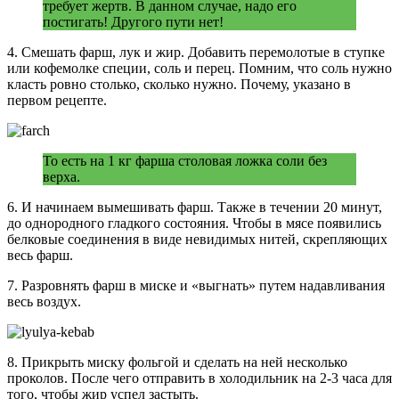
требует жертв. В данном случае, надо его
постигать! Другого пути нет!
4. Смешать фарш, лук и жир. Добавить перемолотые в ступке
или кофемолке специи, соль и перец. Помним, что соль нужно
класть ровно столько, сколько нужно. Почему, указано в
первом рецепте.
То есть на 1 кг фарша столовая ложка соли без
верха.
6. И начинаем вымешивать фарш. Также в течении 20 минут,
до однородного гладкого состояния. Чтобы в мясе появились
белковые соединения в виде невидимых нитей, скрепляющих
весь фарш.
7. Разровнять фарш в миске и «выгнать» путем надавливания
весь воздух.
8. Прикрыть миску фольгой и сделать на ней несколько
проколов. После чего отправить в холодильник на 2-3 часа для
того, чтобы жир успел застыть.