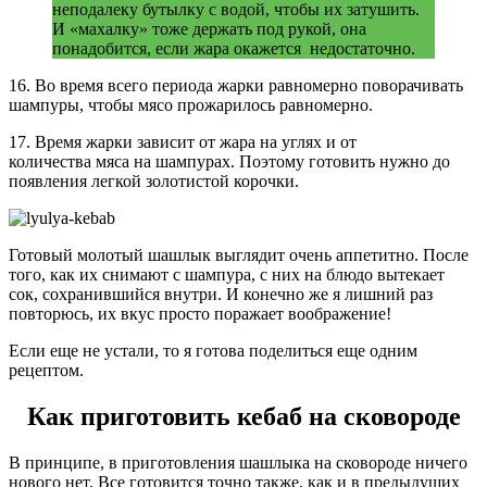
неподалеку бутылку с водой, чтобы их затушить.
И «махалку» тоже держать под рукой, она
понадобится, если жара окажется недостаточно.
16. Во время всего периода жарки равномерно поворачивать
шампуры, чтобы мясо прожарилось равномерно.
17. Время жарки зависит от жара на углях и от
количества мяса на шампурах. Поэтому готовить нужно до
появления легкой золотистой корочки.
Готовый молотый шашлык выглядит очень аппетитно. После
того, как их снимают с шампура, с них на блюдо вытекает
сок, сохранившийся внутри. И конечно же я лишний раз
повторюсь, их вкус просто поражает воображение!
Если еще не устали, то я готова поделиться еще одним
рецептом.
Как приготовить кебаб на сковороде
В принципе, в приготовления шашлыка на сковороде ничего
нового нет. Все готовится точно также, как и в предыдущих