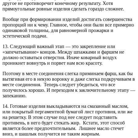
другое не противоречит конечному результату. Хотя
прямоугольные ровные изделия сделать гораздо сложнее.
Вообще при формировании изделий достигать совершенства
пропорций ни к чему. Главное, чтобы они были все примерно
одинаковой толщины, для равномерной прожарки и
эстетической подачи.
13. Следующий важный этап — это закрепление или
«запечатывание» концов. Между шпажками и фаршем не
должно оставаться отверстия. Иначе коварный воздух
проникнет вовнутрь и порвет нам всю красоту.
Поэтому в месте соединения слегка приминаем фарш, как бы
вытягивая его в некую воронку и даже слегка подкручиваем в
месте соединения. Теперь следует убедиться, что все
получилось хорошо. И переходим к заключительному этапу —
запеканию.
14. Готовые изделия выкладываются на смазанный маслом,
или покрытый пергаментной бумагой лист противня, или же
на решетку. В этом случае под нее следует подставить
противень, в него будет стекать жир. Кстати, этот способ
является более предпочтительным. Лишнее масло стечет
вниз, и шашлык получится не таким жирным.