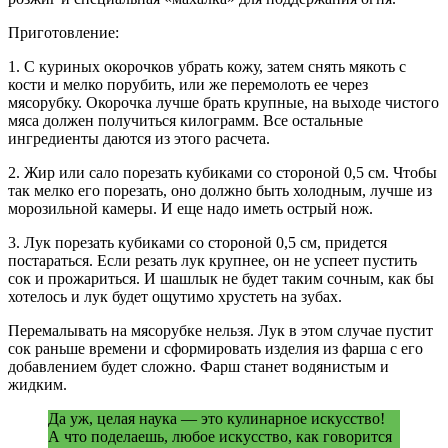
Приготовление:
1. С куриных окорочков убрать кожу, затем снять мякоть с
кости и мелко порубить, или же перемолоть ее через
мясорубку. Окорочка лучше брать крупные, на выходе чистого
мяса должен получиться килограмм. Все остальные
ингредиенты даются из этого расчета.
2. Жир или сало порезать кубиками со стороной 0,5 см. Чтобы
так мелко его порезать, оно должно быть холодным, лучше из
морозильной камеры. И еще надо иметь острый нож.
3. Лук порезать кубиками со стороной 0,5 см, придется
постараться. Если резать лук крупнее, он не успеет пустить
сок и прожариться. И шашлык не будет таким сочным, как бы
хотелось и лук будет ощутимо хрустеть на зубах.
Перемалывать на мясорубке нельзя. Лук в этом случае пустит
сок раньше времени и сформировать изделия из фарша с его
добавлением будет сложно. Фарш станет водянистым и
жидким.
Да уж, целая наука — это кулинарное искусство!
А что поделаешь, любое искусство, как говорится