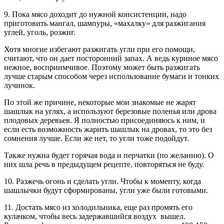
9. Пока мясо доходит до нужной консистенции, надо
приготовить мангал, шампуры, «махалку» для разжигания
углей, уголь, розжиг.
Хотя многие избегают разжигать угли при его помощи,
считают, что он дает посторонний запах. А ведь куриное мясо
нежное, восприимчивое. Поэтому может быть разжигать
лучше старым способом через использование бумаги и тонких
лучинок.
По этой же причине, некоторые мои знакомые не жарят
шашлык на углях, а используют березовые поленья или дрова
плодовых деревьев. Я полностью присоединяюсь к ним, и
если есть возможность жарить шашлык на дровах, то это без
сомнения лучше. Если же нет, то угли тоже подойдут.
Также нужна будет горячая вода и перчатки (по желанию). О
них шла речь в предыдущем рецепте, повторяться не буду.
10. Разжечь огонь и сделать угли. Чтобы к моменту, когда
шашлычки будут сформированы, угли уже были готовыми.
11. Достать мясо из холодильника, еще раз промять его
кулачком, чтобы весь задержавшийся воздух вышел.