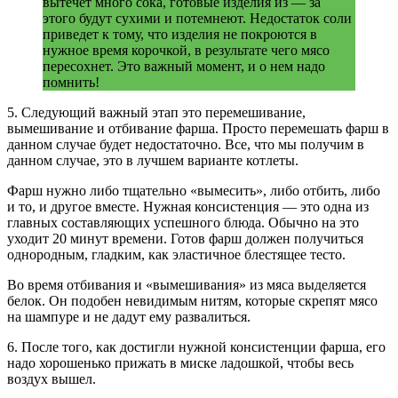
вытечет много сока, готовые изделия из — за
этого будут сухими и потемнеют. Недостаток соли
приведет к тому, что изделия не покроются в
нужное время корочкой, в результате чего мясо
пересохнет. Это важный момент, и о нем надо
помнить!
5. Следующий важный этап это перемешивание,
вымешивание и отбивание фарша. Просто перемешать фарш в
данном случае будет недостаточно. Все, что мы получим в
данном случае, это в лучшем варианте котлеты.
Фарш нужно либо тщательно «вымесить», либо отбить, либо
и то, и другое вместе. Нужная консистенция — это одна из
главных составляющих успешного блюда. Обычно на это
уходит 20 минут времени. Готов фарш должен получиться
однородным, гладким, как эластичное блестящее тесто.
Во время отбивания и «вымешивания» из мяса выделяется
белок. Он подобен невидимым нитям, которые скрепят мясо
на шампуре и не дадут ему развалиться.
6. После того, как достигли нужной консистенции фарша, его
надо хорошенько прижать в миске ладошкой, чтобы весь
воздух вышел.