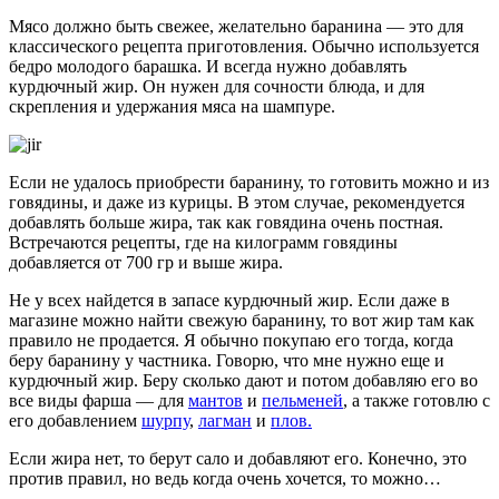
Мясо должно быть свежее, желательно баранина — это для
классического рецепта приготовления. Обычно используется
бедро молодого барашка. И всегда нужно добавлять
курдючный жир. Он нужен для сочности блюда, и для
скрепления и удержания мяса на шампуре.
Если не удалось приобрести баранину, то готовить можно и из
говядины, и даже из курицы. В этом случае, рекомендуется
добавлять больше жира, так как говядина очень постная.
Встречаются рецепты, где на килограмм говядины
добавляется от 700 гр и выше жира.
Не у всех найдется в запасе курдючный жир. Если даже в
магазине можно найти свежую баранину, то вот жир там как
правило не продается. Я обычно покупаю его тогда, когда
беру баранину у частника. Говорю, что мне нужно еще и
курдючный жир. Беру сколько дают и потом добавляю его во
все виды фарша — для
мантов
и
пельменей
, а также готовлю с
его добавлением
шурпу
,
лагман
и
плов.
Если жира нет, то берут сало и добавляют его. Конечно, это
против правил, но ведь когда очень хочется, то можно…