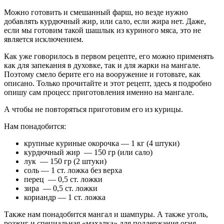
Можно готовить и смешанный фарш, но везде нужно
добавлять курдючный жир, или сало, если жира нет. Даже,
если мы готовим такой шашлык из куриного мяса, это не
является исключением.
Как уже говорилось в первом рецепте, его можно применять
как для запекания в духовке, так и для жарки на мангале.
Поэтому смело берите его на вооружение и готовьте, как
описано. Только прочитайте и этот рецепт, здесь я подробно
опишу сам процесс приготовления именно на мангале.
А чтобы не повторяться приготовим его из курицы.
Нам понадобится:
крупные куриные окорочка — 1 кг (4 штуки)
курдючный жир — 150 гр (или сало)
лук — 150 гр (2 штуки)
соль — 1 ст. ложка без верха
перец — 0,5 ст. ложки
зира — 0,5 ст. ложки
кориандр — 1 ст. ложка
Также нам понадобится мангал и шампуры. А также уголь,
розжиг и специальная «махалка» для поддержания огня.