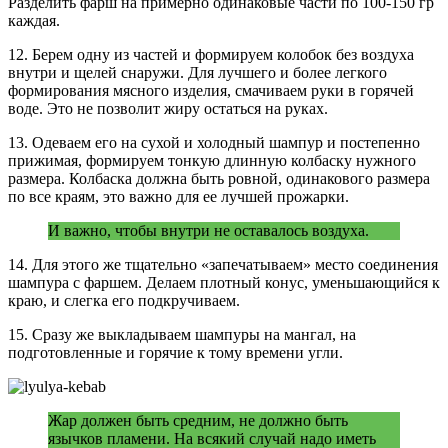
Разделить фарш на примерно одинаковые части по 100-150 гр
каждая.
12. Берем одну из частей и формируем колобок без воздуха
внутри и щелей снаружи. Для лучшего и более легкого
формирования мясного изделия, смачиваем руки в горячей
воде. Это не позволит жиру остаться на руках.
13. Одеваем его на сухой и холодный шампур и постепенно
прижимая, формируем тонкую длинную колбаску нужного
размера. Колбаска должна быть ровной, одинакового размера
по все краям, это важно для ее лучшей прожарки.
И важно, чтобы внутри не оставалось воздуха.
14. Для этого же тщательно «запечатываем» место соединения
шампура с фаршем. Делаем плотный конус, уменьшающийся к
краю, и слегка его подкручиваем.
15. Сразу же выкладываем шампуры на мангал, на
подготовленные и горячие к тому времени угли.
Жар должен быть средним, не должно быть
язычков пламени. На всякий случай надо иметь