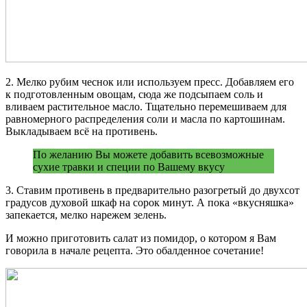
2. Мелко рубим чеснок или используем пресс. Добавляем его
к подготовленным овощам, сюда же подсыпаем соль и
вливаем растительное масло. Тщательно перемешиваем для
равномерного распределения соли и масла по картошинам.
Выкладываем всё на противень.
По желанию Вы можете добавить всевозможные
сухие травки и специи по Вашему вкусу
3. Ставим противень в предварительно разогретый до двухсот
градусов духовой шкаф на сорок минут. А пока «вкусняшка»
запекается, мелко нарежем зелень.
И можно приготовить салат из помидор, о котором я Вам
говорила в начале рецепта. Это обалденное сочетание!