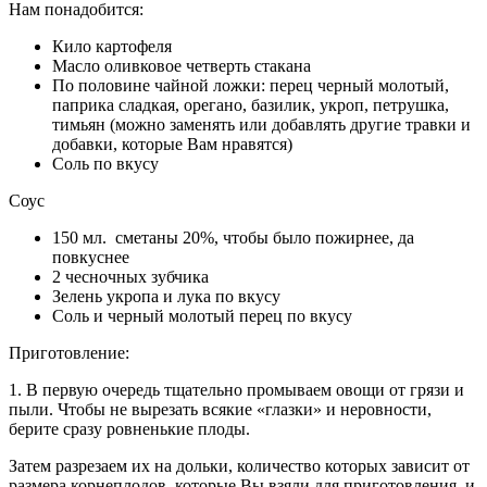
Нам понадобится:
Кило картофеля
Масло оливковое четверть стакана
По половине чайной ложки: перец черный молотый,
паприка сладкая, орегано, базилик, укроп, петрушка,
тимьян (можно заменять или добавлять другие травки и
добавки, которые Вам нравятся)
Соль по вкусу
Соус
150 мл. сметаны 20%, чтобы было пожирнее, да
повкуснее
2 чесночных зубчика
Зелень укропа и лука по вкусу
Соль и черный молотый перец по вкусу
Приготовление:
1. В первую очередь тщательно промываем овощи от грязи и
пыли. Чтобы не вырезать всякие «глазки» и неровности,
берите сразу ровненькие плоды.
Затем разрезаем их на дольки, количество которых зависит от
размера корнеплодов, которые Вы взяли для приготовления. и