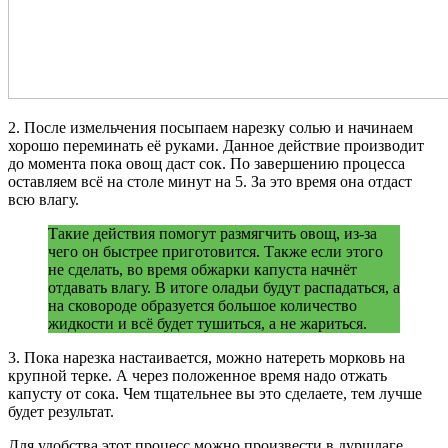
2. После измельчения посыпаем нарезку солью и начинаем
хорошо переминать её руками. Данное действие производит
до момента пока овощ даст сок. По завершению процесса
оставляем всё на столе минут на 5. За это время она отдаст
всю влагу.
Такие действия помогут размягчить овощ, из-за
чего он быстрее приготовится. Также если этого
не сделать, во время обжарки капуста начнёт
отдавать влагу. В итоге оладьи будут распадаться, а
на сковороде образуется большое количество
жидкости и всё будет тушиться, а не жариться.
3. Пока нарезка настаивается, можно натереть морковь на
крупной терке. А через положенное время надо отжать
капусту от сока. Чем тщательнее вы это сделаете, тем лучше
будет результат.
Для удобства этот процесс можно произвести в дуршлаге.