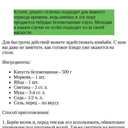
Кстати, рецепт отлично подходит для зимнего
периода времени, ведь именно в эту пору
продаются твёрдые белокочанные сорта. Молодая
в нашем случае не особо подходит из-за своей
мягкости.
Для быстроты действий можете задействовать комбайн. С ним
вы даже не заметите, как готовое блюдо уже окажется на
столе.
Ингредиенты:
Капуста белокочанная – 500 г
Морковь – 1 шт.
Яйца – 1 шт.
Сметана – 2 ст. л.
Мука – 3-4 ст. л.
Сода – 1/2 ч. л.
Соль, перец – по вкусу
Способ приготовления:
1. Берём вилок и, перед тем как его использовать, обязательно
промываем под проточной водой. Также смотрите на верхние