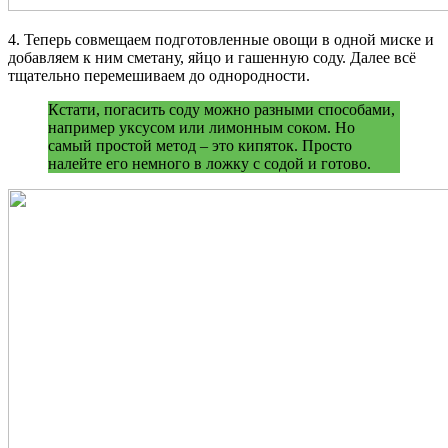
4. Теперь совмещаем подготовленные овощи в одной миске и
добавляем к ним сметану, яйцо и гашенную соду. Далее всё
тщательно перемешиваем до однородности.
Кстати, погасить соду можно разными способами,
например уксусом или лимонным соком. Но
самый простой метод – это кипяток. Просто
налейте его немного в ложку с содой и готово.