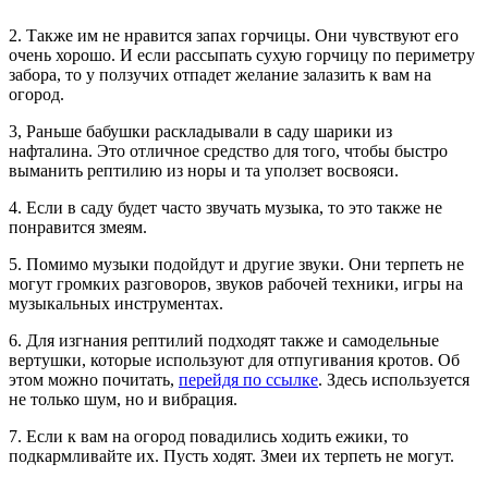
2. Также им не нравится запах горчицы. Они чувствуют его
очень хорошо. И если рассыпать сухую горчицу по периметру
забора, то у ползучих отпадет желание залазить к вам на
огород.
3, Раньше бабушки раскладывали в саду шарики из
нафталина. Это отличное средство для того, чтобы быстро
выманить рептилию из норы и та уползет восвояси.
4. Если в саду будет часто звучать музыка, то это также не
понравится змеям.
5. Помимо музыки подойдут и другие звуки. Они терпеть не
могут громких разговоров, звуков рабочей техники, игры на
музыкальных инструментах.
6. Для изгнания рептилий подходят также и самодельные
вертушки, которые используют для отпугивания кротов. Об
этом можно почитать,
перейдя по ссылке
. Здесь используется
не только шум, но и вибрация.
7. Если к вам на огород повадились ходить ежики, то
подкармливайте их. Пусть ходят. Змеи их терпеть не могут.