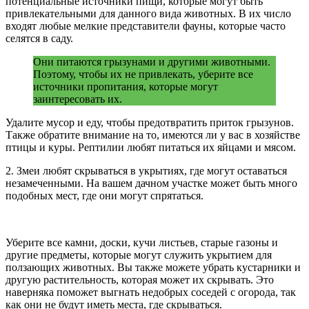
потенциальные источники пищи, которые могут быть
привлекательными для данного вида животных. В их число
входят любые мелкие представители фауны, которые часто
селятся в саду.
Они питаются грызунами и другими животными.
Поэтому, чтобы их не привлекать, уберите все
источники пропитания, которые могут
заинтересовать их.
Удалите мусор и еду, чтобы предотвратить приток грызунов.
Также обратите внимание на то, имеются ли у вас в хозяйстве
птицы и куры. Рептилии любят питаться их яйцами и мясом.
2. Змеи любят скрываться в укрытиях, где могут оставаться
незамеченными. На вашем дачном участке может быть много
подобных мест, где они могут спрятаться.
Уберите все камни, доски, кучи листьев, старые газоны и
другие предметы, которые могут служить укрытием для
ползающих животных. Вы также можете убрать кустарники и
другую растительность, которая может их скрывать. Это
наверняка поможет выгнать недобрых соседей с огорода, так
как они не будут иметь места, где скрываться.