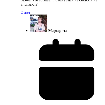
Может кто то знает, почему змеи не боятся и не
уползают?
Ответ
Маргарита