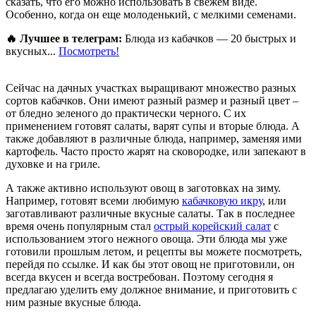
сказать, что его можно использовать в свежем виде.
Особенно, когда он еще молоденький, с мелкими семенами.
🔥 Лучшее в телеграм:
Блюда из кабачков — 20 быстрых и
вкусных...
Посмотреть!
Сейчас на дачных участках выращивают множество разных
сортов кабачков. Они имеют разный размер и разный цвет –
от бледно зеленого до практически черного. С их
применением готовят салаты, варят супы и вторые блюда. А
также добавляют в различные блюда, например, заменяя ими
картофель. Часто просто жарят на сковородке, или запекают в
духовке и на гриле.
А также активно используют овощ в заготовках на зиму.
Например, готовят всеми любимую
кабачковую икру
, или
заготавливают различные вкусные салаты. Так в последнее
время очень популярным стал
острый корейский салат
с
использованием этого нежного овоща. Эти блюда мы уже
готовили прошлым летом, и рецепты вы можете посмотреть,
перейдя по ссылке. И как бы этот овощ не приготовили, он
всегда вкусен и всегда востребован. Поэтому сегодня я
предлагаю уделить ему должное внимание, и приготовить с
ним разные вкусные блюда.