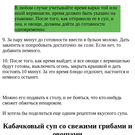
В любом случае учитывайте время варки той или
иной вермишели, время должно быть указано на
упаковке. После того, как отправили ее в суп, и
она, и овощи, должны дойти до готовности
одновременно.
9. За пару минут до готовности ввести в бульон молоко. Дать
закипеть и попробовать достаточно ли соли. Если нет, то
добавить немного.
10. После того, как время выйдет, и все овощи с вермишелью
будут готовы, выключить огонь, закрыть крышкой и дать
постоять 10 минут. За это время блюдо отдохнет, настоится и
немного остынет.
Можно его подавать к столу, и не бояться, что кто-нибудь
сможет обжечься ненароком.
И хотела бы поделиться еще одним рецептом вкусного супа.
Кабачковый суп со свежими грибами и
овощами