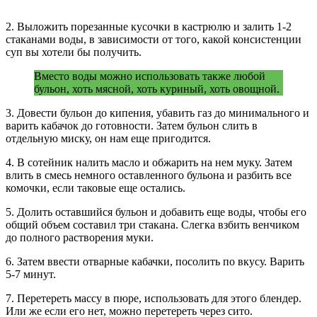
2. Выложить порезанные кусочки в кастрюлю и залить 1-2
стаканами воды, в зависимости от того, какой консистенции
суп вы хотели бы получить.
Вместо воды можно использовать также любой
бульон, хоть мясной, хоть куриный, хоть овощной.
3. Довести бульон до кипения, убавить газ до минимального и
варить кабачок до готовности. Затем бульон слить в
отдельную миску, он нам еще пригодится.
4. В сотейник налить масло и обжарить на нем муку. Затем
влить в смесь немного оставленного бульона и разбить все
комочки, если таковые еще остались.
5. Долить оставшийся бульон и добавить еще воды, чтобы его
общий объем составил три стакана. Слегка взбить венчиком
до полного растворения муки.
6. Затем ввести отварные кабачки, посолить по вкусу. Варить
5-7 минут.
7. Перетереть массу в пюре, использовать для этого блендер.
Или же если его нет, можно перетереть через сито.