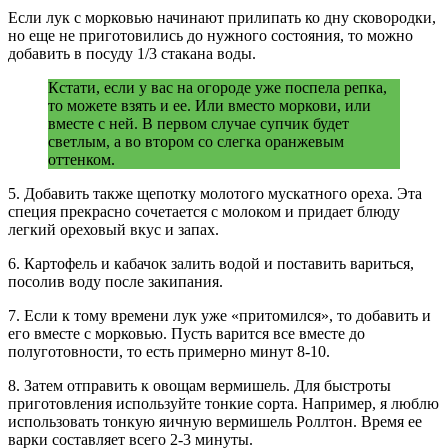
Если лук с морковью начинают прилипать ко дну сковородки,
но еще не приготовились до нужного состояния, то можно
добавить в посуду 1/3 стакана воды.
Кстати, если у вас на огороде уже поспела репка,
то можете взять и ее. Или вместо моркови, или
вместе с ней. В первом случае супчик будет
светлым, а во втором со слегка оранжевым
оттенком.
5. Добавить также щепотку молотого мускатного ореха. Эта
специя прекрасно сочетается с молоком и придает блюду
легкий ореховый вкус и запах.
6. Картофель и кабачок залить водой и поставить вариться,
посолив воду после закипания.
7. Если к тому времени лук уже «притомился», то добавить и
его вместе с морковью. Пусть варится все вместе до
полуготовности, то есть примерно минут 8-10.
8. Затем отправить к овощам вермишель. Для быстроты
приготовления используйте тонкие сорта. Например, я люблю
использовать тонкую яичную вермишель Роллтон. Время ее
варки составляет всего 2-3 минуты.