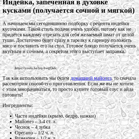
Индейка, запеченная в духовке
кусками (получается сочной и мягкой)
А начинаем мы сегодняшнюю подборку с рецепта индейки
кусочками. Такой стиль подачи очень удобен, потому как не
придётся каждому отрезать для себя желаемый шмат от целой
туши. Достаточно будет сразу в тарелку к гарниру положить
мясо и поставить его на стол. Готовое блюдо получается очень
вкусным и сочным, а секретом этого выступает заправка.
https://youtu.be/frq-bwgOtdc.
Так как использовать мы будем
домашний майонез
, то сначала
рассмотрим способ его приготовления. Если же вы не хотите
с этим заморачиваться, то просто купите готовый соус и айда
готовить!
Ингредиенты:
Части индейки (крыло, бедро, ножки)
Майонез – 3-4 ст. л.
Чеснок – 4 зубка
Орегано – 1/2 ч. л.
Розмарин – 1/2 ч. л.