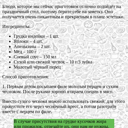
Блюдо, которое мы сейчас приготовим отлично подойдёт на
праздничный стол, поэтому берите себе на заметку. Оно
получается очень пикантным и прекрасным в плане эстетики.
Ингредиенты:
Грудка индейки – 1 шт.
Яблоки – 4 шт.
Апельсины – 2 шт.
Мёд – 100 г
Соевый соус – 150 мл
Сухой или свежий чеснок – 10 г/3 зубка
Молотый чёрный перец
Способ приготовления:
1. Первым делом посыпаем филе молотым перцем и сухим
чесноком. После руками хорошо втираем специи в мясо.
Вместо сухого чеснока можно использовать свежий, для этого
пропустите его через чесночный пресс, а потом разотрите
вместе с перцем по филе.
В случае присутствия на грудке кусочков жира
или прожилок, отрезайте их, они нам не нужны.