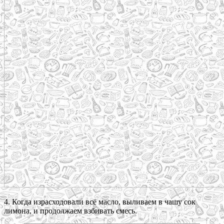
4. Когда израсходовали всё масло, выливаем в чашу сок
лимона, и продолжаем взбивать смесь.