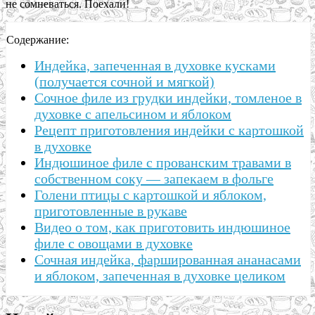
не сомневаться. Поехали!
Содержание:
Индейка, запеченная в духовке кусками
(получается сочной и мягкой)
Сочное филе из грудки индейки, томленое в
духовке с апельсином и яблоком
Рецепт приготовления индейки с картошкой
в духовке
Индюшиное филе с прованским травами в
собственном соку — запекаем в фольге
Голени птицы с картошкой и яблоком,
приготовленные в рукаве
Видео о том, как приготовить индюшиное
филе с овощами в духовке
Сочная индейка, фаршированная ананасами
и яблоком, запеченная в духовке целиком