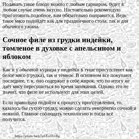
Подавать такое блюдо можно с любым гарниром, будет в
любом случае очень вкусно. Настоятельно рекомендую
приготовить подобное, вам обязательно понравится. Ведь
такое мясо подойдёт как для праздничного стола, так и для
обычного ужина.
Сочное филе из грудки индейки,
томленое в духовке с апельсином и
яблоком
Как и у обычной курицы у индейки в туше присутствует как
белое мясо (грудка), так и тёмное. В основном все покупают
последнее, т. к. оно содержит в себе жирок, что по итогу не
даёт мясу пересушиться во время запекания. Однако это не
значит, что филе не используют для этих целей.
Если правильно подойти к процессу приготовления, то,
казалось бы сухую грудку, можно сделать невероятно сочной и
нежной. Главное соблюдать технологию и тогда всё
получится.
https://youtu.be/y7oULo1Uc6g.