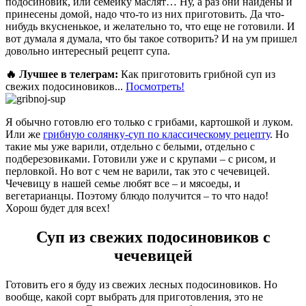
подосиновик, или семейку маслят… Ну, а раз они найдены и
принесены домой, надо что-то из них приготовить. Да что-
нибудь вкусненькое, и желательно то, что еще не готовили. И
вот думала я думала, что бы такое сотворить? И на ум пришел
довольно интересный рецепт супа.
🔥 Лучшее в телеграм:
Как приготовить грибной суп из
свежих подосиновиков...
Посмотреть!
Я обычно готовлю его только с грибами, картошкой и луком.
Или же
грибную солянку-суп по классическому рецепту
. Но
такие мы уже варили, отдельно с белыми, отдельно с
подберезовиками. Готовили уже и с крупами – с рисом, и
перловкой. Но вот с чем не варили, так это с чечевицей.
Чечевицу в нашей семье любят все – и мясоеды, и
вегетарианцы. Поэтому блюдо получится – то что надо!
Хорош будет для всех!
Суп из свежих подосиновиков с
чечевицей
Готовить его я буду из свежих лесных подосиновиков. Но
вообще, какой сорт выбрать для приготовления, это не