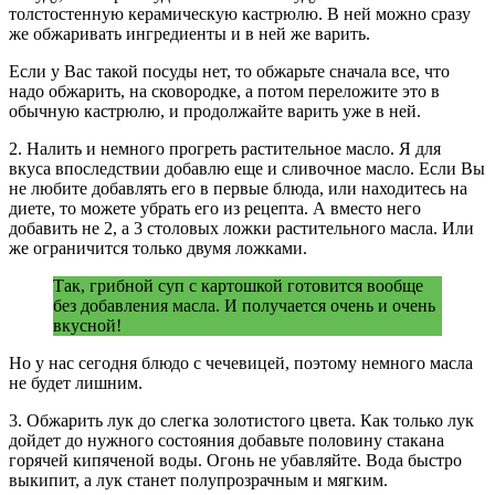
толстостенную керамическую кастрюлю. В ней можно сразу
же обжаривать ингредиенты и в ней же варить.
Если у Вас такой посуды нет, то обжарьте сначала все, что
надо обжарить, на сковородке, а потом переложите это в
обычную кастрюлю, и продолжайте варить уже в ней.
2. Налить и немного прогреть растительное масло. Я для
вкуса впоследствии добавлю еще и сливочное масло. Если Вы
не любите добавлять его в первые блюда, или находитесь на
диете, то можете убрать его из рецепта. А вместо него
добавить не 2, а 3 столовых ложки растительного масла. Или
же ограничится только двумя ложками.
Так, грибной суп с картошкой готовится вообще
без добавления масла. И получается очень и очень
вкусной!
Но у нас сегодня блюдо с чечевицей, поэтому немного масла
не будет лишним.
3. Обжарить лук до слегка золотистого цвета. Как только лук
дойдет до нужного состояния добавьте половину стакана
горячей кипяченой воды. Огонь не убавляйте. Вода быстро
выкипит, а лук станет полупрозрачным и мягким.