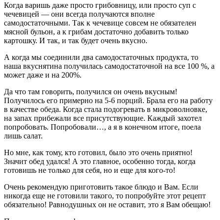
Когда варишь даже просто грибовницу, или просто суп с
чечевицей — они всегда получаются вполне
самодостаточными. Так к чечевице совсем не обязателен
мясной бульон, а к грибам достаточно добавить только
картошку. И так, и так будет очень вкусно.
А когда мы соединили два самодостаточных продукта, то
наша вкуснятина получилась самодостаточной на все 100 %, а
может даже и на 200%.
Да что там говорить, получился он очень вкусным!
Получилось его примерно на 5-6 порций. Брала его на работу
в качестве обеда. Когда стала подогревать в микроволновке,
на запах прибежали все присутствующие. Каждый захотел
попробовать. Попробовали…, а я в конечном итоге, поела
лишь салат.
Но мне, как тому, кто готовил, было это очень приятно!
Значит обед удался! А это главное, особенно тогда, когда
готовишь не только для себя, но и еще для кого-то!
Очень рекомендую приготовить такое блюдо и Вам. Если
никогда еще не готовили такого, то попробуйте этот рецепт
обязательно! Равнодушных он не оставит, это я Вам обещаю!