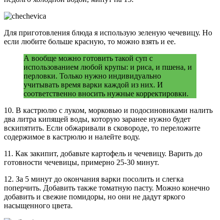
Для приготовления блюда я использую зеленую чечевицу. Но
если любите больше красную, то можно взять и ее.
А вообще можно готовить такой суп с
использованием любой крупы: и риса, и пшена, и
перловки. Только нужно индивидуально
учитывать время варки каждой из них. И
соответственно вносить нужные корректировки.
10. В кастрюлю с луком, морковью и подосиновиками налить
два литра кипящей воды, которую заранее нужно будет
вскипятить. Если обжаривали в сковороде, то переложите
содержимое в кастрюлю и налейте воду.
11. Как закипит, добавьте картофель и чечевицу. Варить до
готовности чечевицы, примерно 25-30 минут.
12. За 5 минут до окончания варки посолить и слегка
поперчить. Добавить также томатную пасту. Можно конечно
добавить и свежие помидоры, но они не дадут яркого
насыщенного цвета.