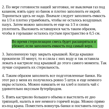
2. По мере готовности нашей заготовки, не выключая газ под
казаном, взять одну из банок и плотно заполнить ее икрой.
Торопиться здесь не надо. Вначале следует заполнить емкость
на 1/3 и плотно утрамбовать, чтобы не осталось воздушных
пазух. Затем можно заполнить ее еще на 1/3 и снова
уплотнить. Выложить оставшуюся часть таким образом,
чтобы в горлышке осталось пустым пространство в 0,5 см.
Во время стерилизации смесь будет расширяться и
убежит, если заполнить емкость под самый верх.
3. Заполненную тару закрыть крышкой. Когда крышки
прокипели 10 минут, то я слила с них воду и так оставила
лежать в кастрюле под крышкой до этого самого момента. Так
лучше сохранить их стерильность.
4. Таким образом заполнить все подготовленные банки. На
этот раз у меня их получилось ровно 5 штук и еще немного
икры осталось. Можно намазать ее на хлеб и попить чай с
удивительно вкусным бутербродом.
5. Взять кастрюлю большого объема и выстелить ее дно
тряпицей, налить в нее немного горячей воды. Можно прямо
из-под крана. Поместить вовнутрь банки и поставить посуду