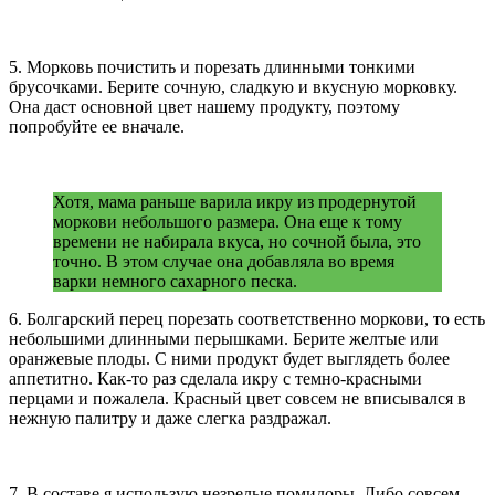
5. Морковь почистить и порезать длинными тонкими
брусочками. Берите сочную, сладкую и вкусную морковку.
Она даст основной цвет нашему продукту, поэтому
попробуйте ее вначале.
Хотя, мама раньше варила икру из продернутой
моркови небольшого размера. Она еще к тому
времени не набирала вкуса, но сочной была, это
точно. В этом случае она добавляла во время
варки немного сахарного песка.
6. Болгарский перец порезать соответственно моркови, то есть
небольшими длинными перышками. Берите желтые или
оранжевые плоды. С ними продукт будет выглядеть более
аппетитно. Как-то раз сделала икру с темно-красными
перцами и пожалела. Красный цвет совсем не вписывался в
нежную палитру и даже слегка раздражал.
7. В составе я использую незрелые помидоры. Либо совсем