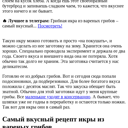
слоем на кусок хлеба. А когда ешь этот своеобразный
бутерброд и запиваешь сладким чаем, то кажется, что вкуснее
этого ничего и не бывает.
🔥 Лучшее в телеграм:
Грибная икра из вареных грибов –
самый вкусный...
Посмотреть!
Такую икру можно готовить и просто «на покушать», и
можно сделать из нее заготовку на зиму. Хранится она очень
хорошо. Специально проводила эксперимент и держала ее два
года. Своего вкуса и внешнего вида она не потеряла. Хотя
обычно так долго не храним. Эта заготовка считается у нас
деликатесом.
Готовлю ее из добрых грибов. Вот и сегодня сюда попали
подосиновики, да подберезовики. Для более богатого вкуса
положила с десяток маслят. Так что закуска обещает быть
знатной. Обычно для этой заготовки идут у меня крупные
грибы. Все
маленькие уходят в консервацию
. А бывает, что
шляпки уже не годны в переработку и остаются только ножки.
Так вот для икры они в самый раз.
Самый вкусный рецепт икры из
вареных грибов