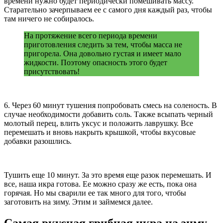
времени нужно будет периодически помешивать массу.
Старательно зачерпываем ее с самого дня каждый раз, чтобы
там ничего не собиралось.
На протяжение всего периода времени
приготовления следить за тем, чтобы масса не
пригорела. Она довольно густая и имеет мало
жидкости. Поэтому опасность этого будет
присутствовать!
6. Через 60 минут тушения попробовать смесь на соленость. В
случае необходимости добавить соль. Также всыпать черный
молотый перец, влить уксус и положить лаврушку. Все
перемешать и вновь накрыть крышкой, чтобы вкусовые
добавки разошлись.
Тушить еще 10 минут. За это время еще разок перемешать. И
все, наша икра готова. Ее можно сразу же есть, пока она
горячая. Но мы сварили ее так много для того, чтобы
заготовить на зиму. Этим и займемся далее.
Самая вкусная грибная икра на зиму