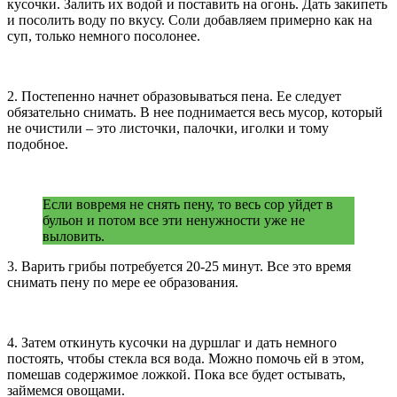
кусочки. Залить их водой и поставить на огонь. Дать закипеть
и посолить воду по вкусу. Соли добавляем примерно как на
суп, только немного посолонее.
2. Постепенно начнет образовываться пена. Ее следует
обязательно снимать. В нее поднимается весь мусор, который
не очистили – это листочки, палочки, иголки и тому
подобное.
Если вовремя не снять пену, то весь сор уйдет в
бульон и потом все эти ненужности уже не
выловить.
3. Варить грибы потребуется 20-25 минут. Все это время
снимать пену по мере ее образования.
4. Затем откинуть кусочки на дуршлаг и дать немного
постоять, чтобы стекла вся вода. Можно помочь ей в этом,
помешав содержимое ложкой. Пока все будет остывать,
займемся овощами.