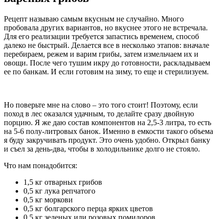
Рецепт называю самым вкусным не случайно. Много
пробовала других вариантов, но вкуснее этого не встречала.
Для его реализации требуется запастись временем, способ
далеко не быстрый. Делается все в несколько этапов: вначале
перебираем, режем и варим грибы, затем измельчаем их и
овощи. После чего тушим икру до готовности, раскладываем
ее по банкам. И если готовим на зиму, то еще и стерилизуем.
Но поверьте мне на слово – это того стоит! Поэтому, если
поход в лес оказался удачным, то делайте сразу двойную
порцию. Я же даю состав компонентов на 2,5-3 литра, то есть
на 5-6 полу-литровых банок. Именно в емкости такого объема
я буду закручивать продукт. Это очень удобно. Открыл банку
и съел за день-два, чтобы в холодильнике долго не стояло.
Что нам понадобится:
1,5 кг отварных грибов
0,5 кг лука репчатого
0,5 кг моркови
0,5 кг болгарского перца ярких цветов
0,5 кг зеленых или розовых помидоров