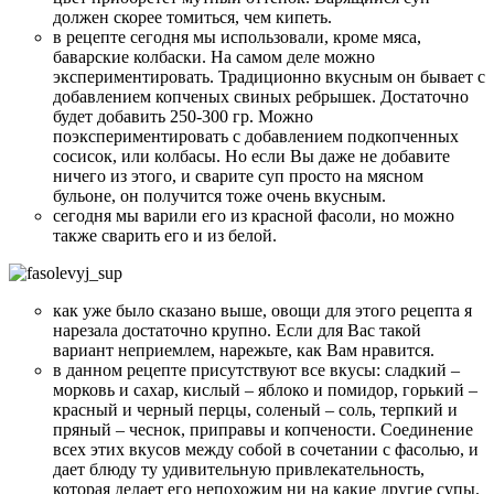
должен скорее томиться, чем кипеть.
в рецепте сегодня мы использовали, кроме мяса,
баварские колбаски. На самом деле можно
экспериментировать. Традиционно вкусным он бывает с
добавлением копченых свиных ребрышек. Достаточно
будет добавить 250-300 гр. Можно
поэкспериментировать с добавлением подкопченных
сосисок, или колбасы. Но если Вы даже не добавите
ничего из этого, и сварите суп просто на мясном
бульоне, он получится тоже очень вкусным.
сегодня мы варили его из красной фасоли, но можно
также сварить его и из белой.
как уже было сказано выше, овощи для этого рецепта я
нарезала достаточно крупно. Если для Вас такой
вариант неприемлем, нарежьте, как Вам нравится.
в данном рецепте присутствуют все вкусы: сладкий –
морковь и сахар, кислый – яблоко и помидор, горький –
красный и черный перцы, соленый – соль, терпкий и
пряный – чеснок, приправы и копчености. Соединение
всех этих вкусов между собой в сочетании с фасолью, и
дает блюду ту удивительную привлекательность,
которая делает его непохожим ни на какие другие супы.