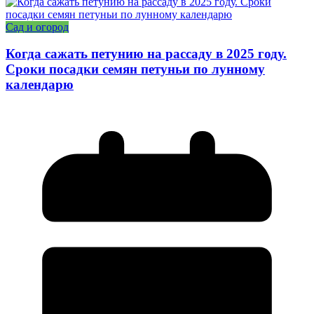
Сад и огород
Когда сажать петунию на рассаду в 2025 году.
Сроки посадки семян петуньи по лунному
календарю