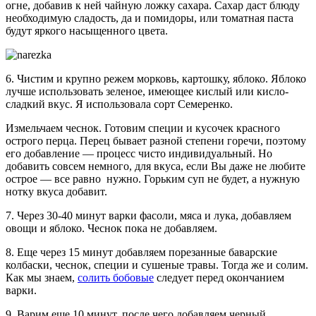
огне, добавив к ней чайную ложку сахара. Сахар даст блюду
необходимую сладость, да и помидоры, или томатная паста
будут яркого насыщенного цвета.
6. Чистим и крупно режем морковь, картошку, яблоко. Яблоко
лучше использовать зеленое, имеющее кислый или кисло-
сладкий вкус. Я использовала сорт Семеренко.
Измельчаем чеснок. Готовим специи и кусочек красного
острого перца. Перец бывает разной степени горечи, поэтому
его добавление — процесс чисто индивидуальный. Но
добавить совсем немного, для вкуса, если Вы даже не любите
острое — все равно нужно. Горьким суп не будет, а нужную
нотку вкуса добавит.
7. Через 30-40 минут варки фасоли, мяса и лука, добавляем
овощи и яблоко. Чеснок пока не добавляем.
8. Еще через 15 минут добавляем порезанные баварские
колбаски, чеснок, специи и сушеные травы. Тогда же и солим.
Как мы знаем,
солить бобовые
следует перед окончанием
варки.
9. Варим еще 10 минут, после чего добавляем черный