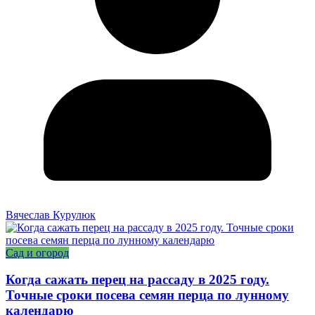
Вячеслав Курулюк
Сад и огород
Когда сажать перец на рассаду в 2025 году.
Точные сроки посева семян перца по лунному
календарю