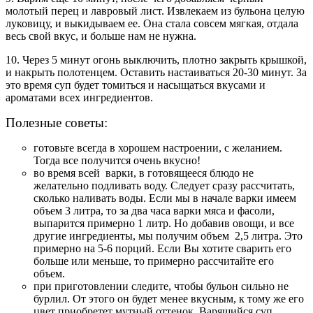
молотый перец и лавровый лист. Извлекаем из бульона целую
луковицу, и выкидываем ее. Она стала совсем мягкая, отдала
весь свой вкус, и больше нам не нужна.
10. Через 5 минут огонь выключить, плотно закрыть крышкой,
и накрыть полотенцем. Оставить настаиваться 20-30 минут. За
это время суп будет томиться и насыщаться вкусами и
ароматами всех ингредиентов.
Полезные советы:
готовьте всегда в хорошем настроении, с желанием.
Тогда все получится очень вкусно!
во время всей варки, в готовящееся блюдо не
желательно подливать воду. Следует сразу рассчитать,
сколько наливать воды. Если мы в начале варки имеем
объем 3 литра, то за два часа варки мяса и фасоли,
выпарится примерно 1 литр. Но добавив овощи, и все
другие ингредиенты, мы получим объем 2,5 литра. Это
примерно на 5-6 порций. Если Вы хотите сварить его
больше или меньше, то примерно рассчитайте его
объем.
при приготовлении следите, чтобы бульон сильно не
бурлил. От этого он будет менее вкусным, к тому же его
цвет приобретет мутный оттенок. Варящийся суп