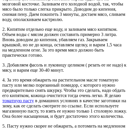
мозговой косточке. Заливаем его холодной водой, так, чтобы
мясо было только слегка прикрыто. Доводим до кипения,
снимая пену. Даем покипеть 3 минуты, достаем мясо, сливаем
воду, ополаскиваем кастрюлю.
2. Кипятим отдельно еще воду, и заливаем мясо кипятком.
Объем воды с мясом должен составить примерно 3 литра.
Вновь доводим до кипения, убавляем газ. Закрываем
крышкой, но не до конца, оставляем щелку, и варим 1,5 часа
на медленном огне. За это время мясо должно быть
практически готово.
3. Добавляем фасоль и луковицу целиком ( резать ее не надо) к
мясу, и варим еще 30-40 минут.
4. За это время обжарить на растительном масле томатную
пасту или мелко порезанный помидор, с которого нужно
предварительно снять шкурку. Чтобы это сделать, надо обдать
его кипятком, кожица очистится тогда очень легко. Я делаю
томатную пасту
в домашних условиях в качестве заготовки на
зиму, как ее сделать смотрите по ссылке. Если используете
магазинную пасту, то взять ее нужно только 1 столовую ложку.
Она более насыщенная, и будет достаточно этого количества.
5. Пасту нужно скорее не обжарить, а потомить на медленном