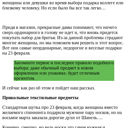
женщины или девушки во время выбора подарка коллеге или
близкому человеку. Но если было бы все так легко…
Придя в магазин, прекрасные дамы понимают, что ничего
сверх-ординарного в голову не идет и, что вновь придется
покупать набор для бритья. Из-за данной проблемы страдают
многие женщины, но мы поможем вам решить и этот вопрос.
Вот они самые неординарные, недорогие и веселые подарки
на 23 февраля.
Запомните первое и последнее правило подобного
выбора: даже обычный предмет в новом
оформлении или упаковке, будет отличным
презентом.
И сейчас как раз об этом и пойдет наш рассказ.
Прикольные текстильные предметы
Стандартная шутка про 23 февраля, когда женщина вместо
желаемого спиннинга подарила мужчине пару носков, но на
восьмое марта заказала дорогие духи от Шанель….
Конечно, смешно, но ведь носки это самая нужная и