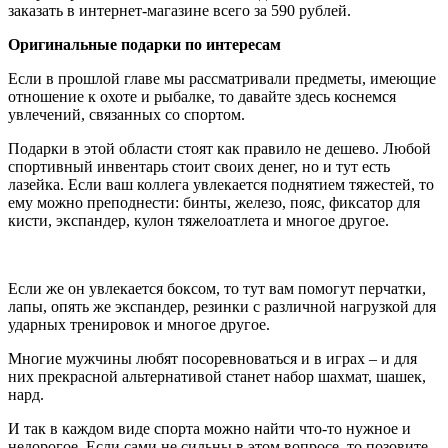
заказать в интернет-магазине всего за 590 рублей.
Оригинальные подарки по интересам
Если в прошлой главе мы рассматривали предметы, имеющие
отношение к охоте и рыбалке, то давайте здесь коснемся
увлечений, связанных со спортом.
Подарки в этой области стоят как правило не дешево. Любой
спортивный инвентарь стоит своих денег, но и тут есть
лазейка. Если ваш коллега увлекается поднятием тяжестей, то
ему можно преподнести: бинты, железо, пояс, фиксатор для
кисти, экспандер, кулон тяжелоатлета и многое другое.
Если же он увлекается боксом, то тут вам помогут перчатки,
лапы, опять же экспандер, резинки с различной нагрузкой для
ударных тренировок и многое другое.
Многие мужчины любят посоревноваться и в играх – и для
них прекрасной альтернативой станет набор шахмат, шашек,
нард.
И так в каждом виде спорта можно найти что-то нужное и
недорогое. Если сами не сильны в этом вопросе, то позовите