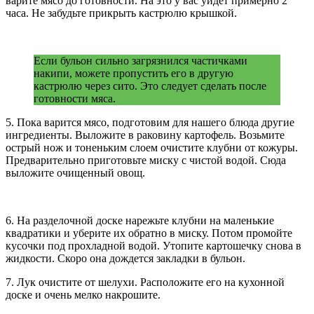
варите мясо до готовности. На это у вас уйдет примерно 2
часа. Не забудьте прикрыть кастрюлю крышкой.
Если бульон сильно загрязнился частичками
накипи, можете пропустить его в другую
кастрюлю через сито. Это следует сделать после
готовности мяса.
5. Пока варится мясо, подготовим для нашего блюда другие
ингредиенты. Выложите в раковину картофель. Возьмите
острый нож и тоненьким слоем очистите клубни от кожуры.
Предварительно приготовьте миску с чистой водой. Сюда
выложите очищенный овощ.
6. На разделочной доске нарежьте клубни на маленькие
квадратики и уберите их обратно в миску. Потом промойте
кусочки под прохладной водой. Утопите картошечку снова в
жидкости. Скоро она дождется закладки в бульон.
7. Лук очистите от шелухи. Расположите его на кухонной
доске и очень мелко накрошите.