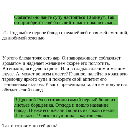
Обязательно дайте супу настояться 10 минут. Так
он приобретёт ещё больший талант покорить вас.
21. Подавайте первое блюдо с нежнейшей и свежей сметаной,
да любимой зеленью.
У этого блюда тоже есть дар. Он завораживает, соблазняет
ароматом и наделяет желанием скорее его поглотить.
Возможно, все дело в цвете. Или в сладко-соленом и мясном
вкусе. А, может во всем вместе? Главное, налейте в красивую
тарелочку яркого супа и покорите свой аппетит его
гениальным вкусом. У вас с превеликим талантом получится
обуздать свой голод.
В Древней Руси готовили самый первый борщ из
листьев борщевика. Отсюда и пошло название
блюда. Позже его начали творить из яркой свеклы.
И только в 19 веке в суп попала картошечка.
Так и готовим по сей день!