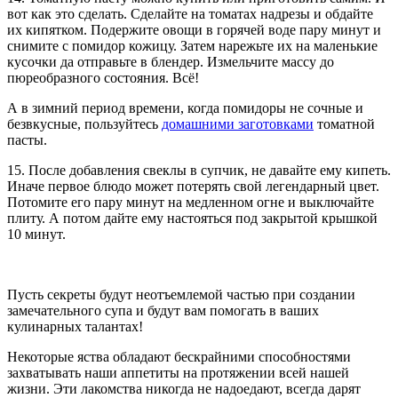
вот как это сделать. Сделайте на томатах надрезы и обдайте
их кипятком. Подержите овощи в горячей воде пару минут и
снимите с помидор кожицу. Затем нарежьте их на маленькие
кусочки да отправьте в блендер. Измельчите массу до
пюреобразного состояния. Всё!
А в зимний период времени, когда помидоры не сочные и
безвкусные, пользуйтесь
домашними заготовками
томатной
пасты.
15. После добавления свеклы в супчик, не давайте ему кипеть.
Иначе первое блюдо может потерять свой легендарный цвет.
Потомите его пару минут на медленном огне и выключайте
плиту. А потом дайте ему настояться под закрытой крышкой
10 минут.
Пусть секреты будут неотъемлемой частью при создании
замечательного супа и будут вам помогать в ваших
кулинарных талантах!
Некоторые яства обладают бескрайними способностями
захватывать наши аппетиты на протяжении всей нашей
жизни. Эти лакомства никогда не надоедают, всегда дарят