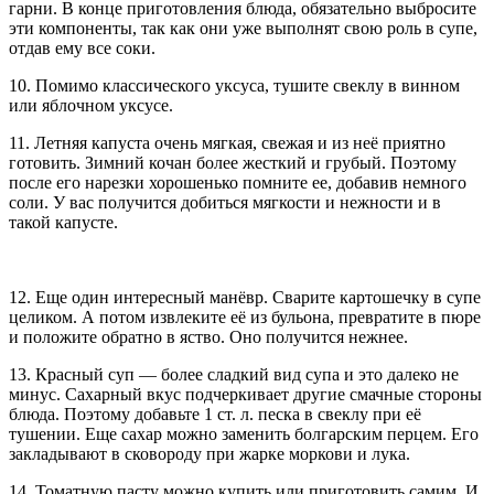
гарни. В конце приготовления блюда, обязательно выбросите
эти компоненты, так как они уже выполнят свою роль в супе,
отдав ему все соки.
10. Помимо классического уксуса, тушите свеклу в винном
или яблочном уксусе.
11. Летняя капуста очень мягкая, свежая и из неё приятно
готовить. Зимний кочан более жесткий и грубый. Поэтому
после его нарезки хорошенько помните ее, добавив немного
соли. У вас получится добиться мягкости и нежности и в
такой капусте.
12. Еще один интересный манёвр. Сварите картошечку в супе
целиком. А потом извлеките её из бульона, превратите в пюре
и положите обратно в яство. Оно получится нежнее.
13. Красный суп — более сладкий вид супа и это далеко не
минус. Сахарный вкус подчеркивает другие смачные стороны
блюда. Поэтому добавьте 1 ст. л. песка в свеклу при её
тушении. Еще сахар можно заменить болгарским перцем. Его
закладывают в сковороду при жарке моркови и лука.
14. Томатную пасту можно купить или приготовить самим. И