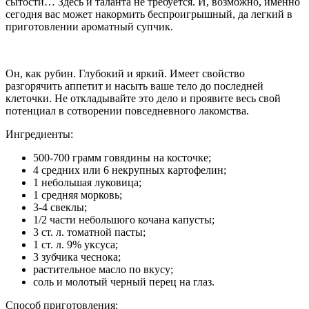
сытости… Здесь и таланта не требуется. И, возможно, именно
сегодня вас может накормить беспроигрышный, да легкий в
приготовлении ароматный супчик.
Он, как рубин. Глубокий и яркий. Имеет свойство
разгорячить аппетит и насыть ваше тело до последней
клеточки. Не откладывайте это дело и проявите весь свой
потенциал в сотворении повседневного лакомства.
Ингредиенты:
500-700 грамм говядины на косточке;
4 средних или 6 некрупных картофелин;
1 небольшая луковица;
1 средняя морковь;
3-4 свеклы;
1/2 части небольшого кочана капусты;
3 ст. л. томатной пасты;
1 ст. л. 9% уксуса;
3 зубчика чеснока;
растительное масло по вкусу;
соль и молотый черный перец на глаз.
Способ приготовления: