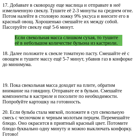
17. Добавьте в сковороду еще маслица и отправьте в неё
измельченную свеклу. Тушите её 2-3 минуты на среднем огне.
Потом налейте в столовую ложку 9% уксуса и внесите его в
красный овощ. Хорошенько смешайте их между собой.
Пассеруйте свеклу ещё 5-6 минут.
Если свекольная масса слишком сухая, то тушите
её в небольшом количестве бульона из кастрюли.
18. Далее положите к свекле томатную пасту. Смешайте её с
овощем и тушите массу ещё 5-7 минут, убавив газ в конфорке
до минимума.
19. Пока свекольная масса доходит на плите, обратим
внимание на говядину. Отправьте ее в бульон. Смешайте
компоненты в кастрюле и посолите по необходимости.
Попробуйте картошку на готовность.
20. Если бульба стала мягкой, положите в суп свекольную
смесь с чесночком и черным молотым перцем. Перемешайте
блюдо. Оно окрасится в приятный красный цвет. Потомите
блюдо буквально одну минуту и можно выключать конфорку.
Готово!