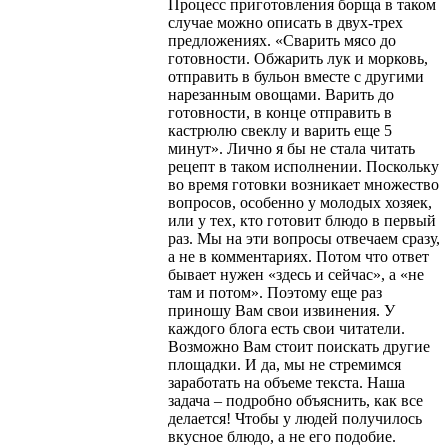
Процесс приготовления борща в таком
случае можно описать в двух-трех
предложениях. «Сварить мясо до
готовности. Обжарить лук и морковь,
отправить в бульон вместе с другими
нарезанным овощами. Варить до
готовности, в конце отправить в
кастрюлю свеклу и варить еще 5
минут». Лично я бы не стала читать
рецепт в таком исполнении. Поскольку
во время готовки возникает множество
вопросов, особенно у молодых хозяек,
или у тех, кто готовит блюдо в первый
раз. Мы на эти вопросы отвечаем сразу,
а не в комментариях. Потом что ответ
бывает нужен «здесь и сейчас», а «не
там и потом». Поэтому еще раз
приношу Вам свои извинения. У
каждого блога есть свои читатели.
Возможно Вам стоит поискать другие
площадки. И да, мы не стремимся
заработать на объеме текста. Наша
задача – подробно объяснить, как все
делается! Чтобы у людей получилось
вкусное блюдо, а не его подобие.