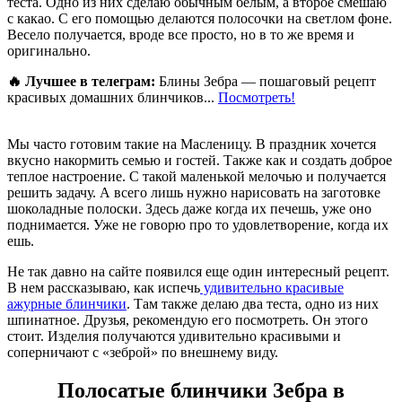
теста. Одно из них сделаю обычным белым, а второе смешаю
с какао. С его помощью делаются полосочки на светлом фоне.
Весело получается, вроде все просто, но в то же время и
оригинально.
🔥 Лучшее в телеграм:
Блины Зебра — пошаговый рецепт
красивых домашних блинчиков...
Посмотреть!
Мы часто готовим такие на Масленицу. В праздник хочется
вкусно накормить семью и гостей. Также как и создать доброе
теплое настроение. С такой маленькой мелочью и получается
решить задачу. А всего лишь нужно нарисовать на заготовке
шоколадные полоски. Здесь даже когда их печешь, уже оно
поднимается. Уже не говорю про то удовлетворение, когда их
ешь.
Не так давно на сайте появился еще один интересный рецепт.
В нем рассказываю, как испечь
удивительно красивые
ажурные блинчики
. Там также делаю два теста, одно из них
шпинатное. Друзья, рекомендую его посмотреть. Он этого
стоит. Изделия получаются удивительно красивыми и
соперничают с «зеброй» по внешнему виду.
Полосатые блинчики Зебра в