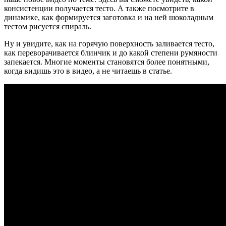
консистенции получается тесто. А также посмотрите в
динамике, как формируется заготовка и на ней шоколадным
тестом рисуется спираль.
Ну и увидите, как на горячую поверхность заливается тесто,
как переворачивается блинчик и до какой степени румяности
запекается. Многие моменты становятся более понятными,
когда видишь это в видео, а не читаешь в статье.