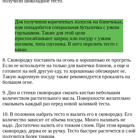
получили шоколадное тесто.
Для получения коричневых полосок на блинчиках,
нам понадобится специальная бутылочка с узким
горлышком. Также для этой цели
приспосабливают шприц или посуду с узким
носиком, типа соусника. В него перелить тесто с
какао.
8. Сковородку поставить на огонь и хорошенько ее прогреть.
Если ее используете на только для выпечки блинов, а еще и
готовите на ней другую еду, то хорошенько обезжирьте ее.
Такую жарочную посуду также рекомендуется прокалить на
большом огне.
9. Дно и стенки сковородки смазать кистью небольшим
количеством растительного масла. Поверхности желательно
смазывать каждый раз перед новой заливкой теста.
10. В половник набрать тесто и вылить его в сковородку. Его
количество зависит от объема посуды. Много наливать не
надо. Достаточно налить его тонким слоем. При этом вращать
сковородку, держа ее за ручку. Тесто быстрее растечется и слой
получится более тонким.