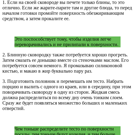
1. Если на своей сковороде вы печете только блины, то это
отлично. Если же жарите-парите там и другие блюда, то перед
началом готовки промойте поверхность обезжиривающим
средством, а затем прокалите ее.
Это поспособствует тому, чтобы изделия легче
переворачивались и не прилипали к поверхности.
2. Блинную сковородку также потребуется хорошо прогреть.
Затем смазать ее донышко вместе со стеночками маслом. Его
потребуется совсем немного. Я промазываю силиконовой
кистью, и макаю в жир буквально пару раз.
3. Подготовить половник и перемешать им тесто. Набрать
порцию и вылить с одного из краев, или в середину, при этом
поворачивать сковороду в одну из сторон. Жидкая смесь
должна распределиться по всему дну очень тонким слоем.
Сразу же будет появляться множество больших и маленьких
отверстий.
Чем тоньше распределите тесто по поверхности
посуды, тем тоньше будут изделия, и тем больше