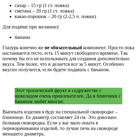
сахар – 15 гр (1 ст. ложка)
сметана – 20 гр (1 ст. ложка)
какао-порошок – 20 гр (2-2,5 ч. ложки)
Для подачи( при желании):
бананы
Глазурь конечно же
не обязательный
компонент. Просто пока
настаивается тесто, есть 15 минут свободного времени. Так
почему бы его не использовать для создания дополнительно
вкуса. Тем более, что и делается все за 5 минут. Особенно
вкусно получится, если будете подавать с бананом.
Этот тропический фрукт в содружестве с
шоколадом очень привлекателен. Да и блинчики с
бананом любят многие.
Выпекать изделия я буду на специальной сковородке –
блиннице. Ее диаметр составляет 24 см. Это довольно
большая сковородка. Если у вас мало опыта в
переворачивании изделий, то лучше печь на сковороде
меньшего диаметра.