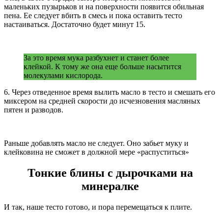
маленьких пузырьков и на поверхности появится обильная
пена. Ее следует вбить в смесь и пока оставить тесто
настаиваться. Достаточно будет минут 15.
За это время мука разбухнет и станет более
клейкой. К тому же она еще больше насытится
молекулами кислорода.
6. Через отведенное время вылить масло в тесто и смешать его
миксером на средней скорости до исчезновения масляных
пятен и разводов.
Раньше добавлять масло не следует. Оно забьет муку и
клейковина не сможет в должной мере «распуститься»
Тонкие блины с дырочками на
минералке
И так, наше тесто готово, и пора перемещаться к плите.