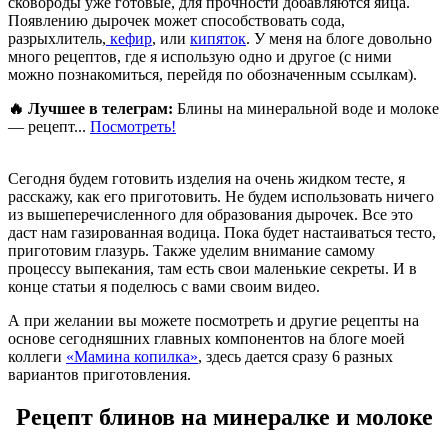
сковороды уже готовые, для прочности добавляются яйца.
Появлению дырочек может способствовать сода,
разрыхлитель,
кефир
, или
кипяток
. У меня на блоге довольно
много рецептов, где я использую одно и другое (с ними
можно познакомиться, перейдя по обозначенным ссылкам).
🔥 Лучшее в телеграм:
Блины на минеральной воде и молоке
— рецепт...
Посмотреть!
Сегодня будем готовить изделия на очень жидком тесте, я
расскажу, как его приготовить. Не будем использовать ничего
из вышеперечисленного для образования дырочек. Все это
даст нам газированная водица. Пока будет настаиваться тесто,
приготовим глазурь. Также уделим внимание самому
процессу выпекания, там есть свои маленькие секреты. И в
конце статьи я поделюсь с вами своим видео.
А при желании вы можете посмотреть и другие рецепты на
основе сегодняшних главных компонентов на блоге моей
коллеги
«Мамина копилка»
, здесь дается сразу 6 разных
вариантов приготовления.
Рецепт блинов на минералке и молоке