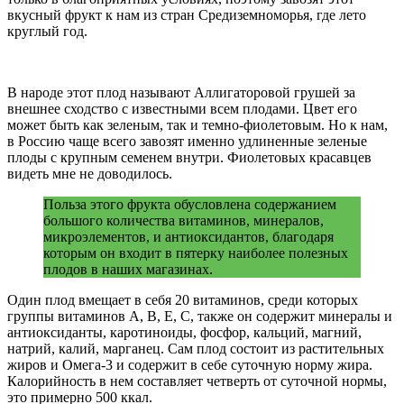
вкусный фрукт к нам из стран Средиземноморья, где лето
круглый год.
В народе этот плод называют Аллигаторовой грушей за
внешнее сходство с известными всем плодами. Цвет его
может быть как зеленым, так и темно-фиолетовым. Но к нам,
в Россию чаще всего завозят именно удлиненные зеленые
плоды с крупным семенем внутри. Фиолетовых красавцев
видеть мне не доводилось.
Польза этого фрукта обусловлена содержанием
большого количества витаминов, минералов,
микроэлементов, и антиоксидантов, благодаря
которым он входит в пятерку наиболее полезных
плодов в наших магазинах.
Один плод вмещает в себя 20 витаминов, среди которых
группы витаминов А, В, Е, С, также он содержит минералы и
антиоксиданты, каротиноиды, фосфор, кальций, магний,
натрий, калий, марганец. Сам плод состоит из растительных
жиров и Омега-3 и содержит в себе суточную норму жира.
Калорийность в нем составляет четверть от суточной нормы,
это примерно 500 ккал.