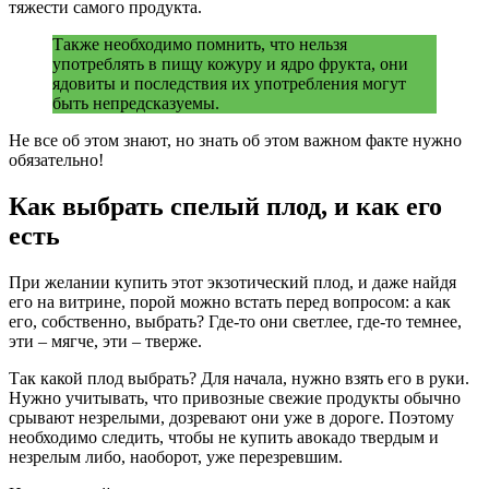
тяжести самого продукта.
Также необходимо помнить, что нельзя
употреблять в пищу кожуру и ядро фрукта, они
ядовиты и последствия их употребления могут
быть непредсказуемы.
Не все об этом знают, но знать об этом важном факте нужно
обязательно!
Как выбрать спелый плод, и как его
есть
При желании купить этот экзотический плод, и даже найдя
его на витрине, порой можно встать перед вопросом: а как
его, собственно, выбрать? Где-то они светлее, где-то темнее,
эти – мягче, эти – тверже.
Так какой плод выбрать? Для начала, нужно взять его в руки.
Нужно учитывать, что привозные свежие продукты обычно
срывают незрелыми, дозревают они уже в дороге. Поэтому
необходимо следить, чтобы не купить авокадо твердым и
незрелым либо, наоборот, уже перезревшим.