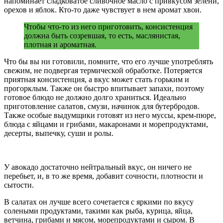
напоминает сладковатое сливочное масло с привкусом зелени,
орехов и яблок. Кто-то даже чувствует в нем аромат хвои.
Чтобы что-то из него приготовить, консистенция
должна быть созревшая, то есть, маслянистая,
плотная и ароматная.
Что бы вы ни готовили, помните, что его лучше употреблять
свежим, не подвергая термической обработке. Потеряется
приятная консистенция, а вкус может стать горьким и
прогорклым. Также он быстро впитывает запахи, поэтому
готовое блюдо не должно долго храниться. Идеально
приготовление салатов, смузи, начинок для бутербродов.
Также особые выдумщики готовят из него муссы, крем-пюре,
блюда с яйцами и грибами, макаронами и морепродуктами,
десерты, выпечку, суши и ролы.
У авокадо достаточно нейтральный вкус, он ничего не
перебьет, и, в то же время, добавит сочности, плотности и
сытости.
В салатах он лучше всего сочетается с яркими по вкусу
солеными продуктами, такими как рыба, курица, яйца,
ветчина, грибами и мясом, морепродуктами и сыром. В