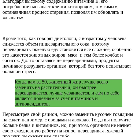
Благодаря высокому содержанию витамина Е, его
потребление насыщает клетки кислородом, тем самым,
останавливая процесс старения, позволяя им обновлять и
«дышать».
Кроме того, как говорят диетологи, с возрастом у человека
снижается объем пищеварительного сока, поэтому
переваривать тяжелую еду становится все сложнее, особенно
это касается животных жиров, мяса, и тем более колбас и
сосисок. Долго оставаясь не переваренными, продукты
начинают разрушать организм, который без того испытывает
большой стресс.
Когда вам за 50, животный жир лучше всего
заменить на растительный, он быстрее
переваривается, лучше усваивается, и сам по себе
является полезным за счет витаминов и
антиоксидантов.
Пересмотрев свой рацион, можно заменить кусочек говядины
на салат, например, с овощами и авокадо. Тогда вы получите
больше белка и витаминов, но, при этом, организм не начнет
свою ежедневную работу на износ, переваривая тяжелый
продукт, он скажет вам спасибо.