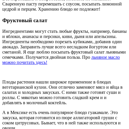
Сваренную пасту перемешать с соусом, посыпать лимонной
цедрой и перцем. Хранению блюдо не подлежит!
Фруктовый салат
Ингредиентами могут стать любые фрукты, например, бананы
и яблоки, ананасы и персики, киви, дыня или апельсины.
Ингредиенты необходимо порезать кубиками, добавив один
авокадо. Заправить лучше всего несладким йогуртом или
сметаной. Я еще люблю посыпать фруктовый салат льняными
семечками. Получается двойная польза. Про
льняное масло
можно почитать здесь!
Плоды растения нашли широкое применение в блюдах
вегетарианской кухни. Они отлично заменяют мясо и яйца в
салатах и холодных закусках. С ними также готовят суши и
роллы. С мякотью можно готовить сладкий крем и и
добавлять в молочный коктейль.
А в Мексике есть очень популярное блюдо гуакамале. Это
закуска, которая готовится из пюре аллигаторовй груши с
соком цитрусовых. Бывает, что в ней также используются и
овощи.