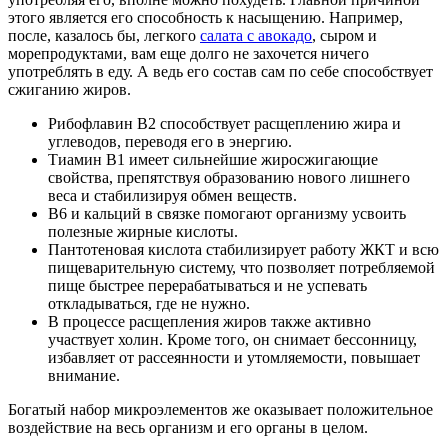
этого является его способность к насыщению. Например,
после, казалось бы, легкого
салата с авокадо
, сыром и
морепродуктами, вам еще долго не захочется ничего
употреблять в еду. А ведь его состав сам по себе способствует
сжиганию жиров.
Рибофлавин В2 способствует расщеплению жира и
углеводов, переводя его в энергию.
Тиамин В1 имеет сильнейшие жиросжигающие
свойства, препятствуя образованию нового лишнего
веса и стабилизируя обмен веществ.
В6 и кальций в связке помогают организму усвоить
полезные жирные кислоты.
Пантотеновая кислота стабилизирует работу ЖКТ и всю
пищеварительную систему, что позволяет потребляемой
пище быстрее перерабатываться и не успевать
откладываться, где не нужно.
В процессе расщепления жиров также активно
участвует холин. Кроме того, он снимает бессонницу,
избавляет от рассеянности и утомляемости, повышает
внимание.
Богатый набор микроэлементов же оказывает положительное
воздействие на весь организм и его органы в целом.