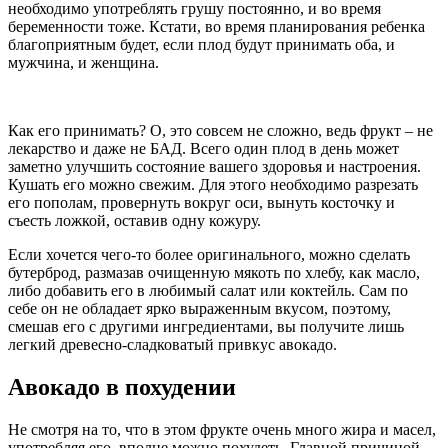
необходимо употреблять грушу постоянно, и во время
беременности тоже. Кстати, во время планирования ребенка
благоприятным будет, если плод будут принимать оба, и
мужчина, и женщина.
Как его принимать? О, это совсем не сложно, ведь фрукт – не
лекарство и даже не БАД. Всего один плод в день может
заметно улучшить состояние вашего здоровья и настроения.
Кушать его можно свежим. Для этого необходимо разрезать
его пополам, провернуть вокруг оси, вынуть косточку и
съесть ложкой, оставив одну кожуру.
Если хочется чего-то более оригинального, можно сделать
бутерброд, размазав очищенную мякоть по хлебу, как масло,
либо добавить его в любимый салат или коктейль. Сам по
себе он не обладает ярко выраженным вкусом, поэтому,
смешав его с другими ингредиентами, вы получите лишь
легкий древесно-сладковатый привкус авокадо.
Авокадо в похудении
Не смотря на то, что в этом фрукте очень много жира и масел,
употребляя его, вполне можно похудеть. Главной причиной