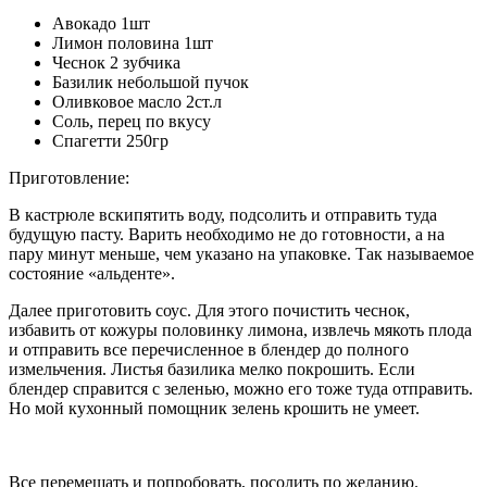
Авокадо 1шт
Лимон половина 1шт
Чеснок 2 зубчика
Базилик небольшой пучок
Оливковое масло 2ст.л
Соль, перец по вкусу
Спагетти 250гр
Приготовление:
В кастрюле вскипятить воду, подсолить и отправить туда
будущую пасту. Варить необходимо не до готовности, а на
пару минут меньше, чем указано на упаковке. Так называемое
состояние «альденте».
Далее приготовить соус. Для этого почистить чеснок,
избавить от кожуры половинку лимона, извлечь мякоть плода
и отправить все перечисленное в блендер до полного
измельчения. Листья базилика мелко покрошить. Если
блендер справится с зеленью, можно его тоже туда отправить.
Но мой кухонный помощник зелень крошить не умеет.
Все перемешать и попробовать, посолить по желанию.